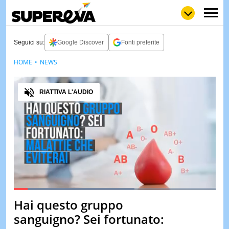
Seguici su:
Google Discover
Fonti preferite
HOME
NEWS
NEWS
LOL
GULP
LOVE
Audio
STORIE
RIATTIVA L'AUDIO
VIDEO
WOW
POP
CURIOS
CINEM
& TV
QUIZ
&
TEST
Loaded
:
59.97%
Hai questo gruppo
Pause
Unmute
MUSIC
sanguigno? Sei fortunato:
&
SPETT