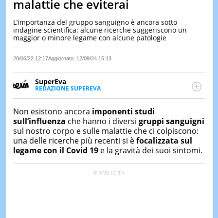
malattie che eviterai
LE
NOTIZI
L’importanza del gruppo sanguigno è ancora sotto
DI
indagine scientifica: alcune ricerche suggeriscono un
OGGI
maggior o minore legame con alcune patologie
LE
20/06/22 12:17
Aggiornato:
12/09/24 15:13
NOTIZI
DI
IERI
SuperEva
REDAZIONE SUPEREVA
CONTAT
FACEBOOK
SuperEva è il magazine di Italiaonline dedicato a
trend, curiosità, entertainment e “feel-good news”.
Non esistono ancora
imponenti studi
Pensato per tutti ma soprattutto per la GenZ, molto
sull’influenza
che hanno i diversi
gruppi sanguigni
“social” e sempre in cerca di notizie originali. Dalle
sul nostro corpo e sulle malattie che ci colpiscono:
tendenze del momento ai fatti più strani alle
una delle ricerche più recenti si è
focalizzata sul
scoperte più divertenti: mille storie da scoprire ogni
legame con il Covid 19
e la gravità dei suoi sintomi.
giorno”