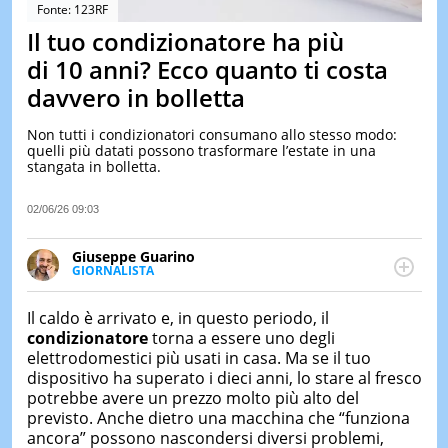
&
Fonte: 123RF
TEST
Il tuo condizionatore ha più
MUSIC
di 10 anni? Ecco quanto ti costa
&
davvero in bolletta
SPETT
LE
Non tutti i condizionatori consumano allo stesso modo:
NOTIZI
quelli più datati possono trasformare l’estate in una
DI
stangata in bolletta.
OGGI
LE
02/06/26 09:03
NOTIZI
DI
Giuseppe Guarino
IERI
GIORNALISTA
Ph(D) in Diritto Comparato e processi di
CONTAT
integrazione e attivo nel campo della ricerca, in
Il caldo è arrivato e, in questo periodo, il
particolare sulla Storia contemporanea di America
condizionatore
torna a essere uno degli
Latina e Spagna. Collabora con numerose testate ed
elettrodomestici più usati in casa. Ma se il tuo
è presidente dell'Associazione Culturale "La
dispositivo ha superato i dieci anni, lo stare al fresco
Biblioteca del Sannio".
potrebbe avere un prezzo molto più alto del
previsto. Anche dietro una macchina che “funziona
ancora” possono nascondersi diversi problemi,