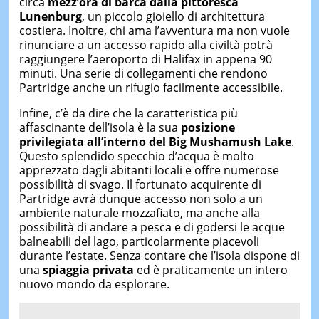
circa
mezz’ora
di
barca dalla pittoresca
Lunenburg
, un piccolo gioiello di architettura
costiera. Inoltre, chi ama l’avventura ma non vuole
rinunciare a un accesso rapido alla civiltà potrà
raggiungere l’aeroporto di Halifax in appena 90
minuti. Una serie di collegamenti che rendono
Partridge anche un rifugio facilmente accessibile.
Infine, c’è da dire che la caratteristica più
affascinante dell’isola è la sua
posizione
privilegiata all’interno del Big Mushamush Lake
.
Questo splendido specchio d’acqua è molto
apprezzato dagli abitanti locali e offre numerose
possibilità di svago. Il fortunato acquirente di
Partridge avrà dunque accesso non solo a un
ambiente naturale mozzafiato, ma anche alla
possibilità di andare a pesca e di godersi le acque
balneabili del lago, particolarmente piacevoli
durante l’estate. Senza contare che l’isola dispone di
una
spiaggia privata
ed è praticamente un intero
nuovo mondo da esplorare.