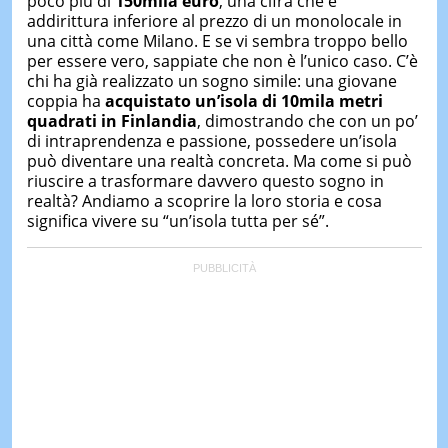
poco più di
150mila
euro
, una cifra che è
addirittura inferiore al prezzo di un monolocale in
una città come Milano. E se vi sembra troppo bello
per essere vero, sappiate che non è l’unico caso. C’è
chi ha già realizzato un sogno simile: una giovane
coppia ha
acquistato un’isola di 10
mila
metri
quadrati in Finlandia
, dimostrando che con un po’
di intraprendenza e passione, possedere un’isola
può diventare una realtà concreta. Ma come si può
riuscire a trasformare davvero questo sogno in
realtà? Andiamo a scoprire la loro storia e cosa
significa vivere su “un’isola tutta per sé”.