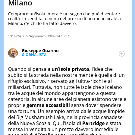
Milano
LE
NOTIZI
Comprare un'isola intera è un sogno che può diventare
DI
realtà: in vendita a meno del prezzo di un monolocale a
OGGI
Milano, c'è chi lo ha fatto davvero.
LE
13/09/24 08:57
Aggiornato:
13/09/24 10:37
NOTIZI
DI
IERI
Giuseppe Guarino
GIORNALISTA
CONTAT
Ph(D) in Diritto Comparato e processi di
integrazione e attivo nel campo della ricerca, in
Quando si pensa a
un’isola privata
, l’idea che
particolare sulla Storia contemporanea di America
subito si fa strada nella nostra mente è quella di un
Latina e Spagna. Collabora con numerose testate ed
rifugio esclusivo, riservato agli ultra-ricchi e ai
è presidente dell'Associazione Culturale "La
miliardari. Tuttavia, non tutte le isole che si celano
Biblioteca del Sannio".
tra le acque del mondo appartengono a questa
categoria. In alcune aree del pianeta esistono vere e
proprie
gemme accessibili
senza dover spendere
una fortuna. Un esempio arriva dalle acque limpide
del Big Mushamush Lake, nella provincia canadese
della Nuova Scozia. Qui, l’isola di
Partridge
è stata
messa in vendita a un prezzo davvero incredibile: