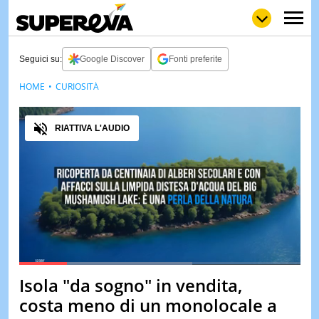
Seguici su:
Google Discover
Fonti preferite
HOME
CURIOSITÀ
NEWS
LOL
GULP
LOVE
Audio
STORIE
RIATTIVA L'AUDIO
VIDEO
WOW
POP
CURIOS
CINEM
& TV
QUIZ
&
TEST
Loaded
:
61.58%
Isola "da sogno" in vendita,
Pause
Unmute
MUSIC
costa meno di un monolocale a
&
SPETT