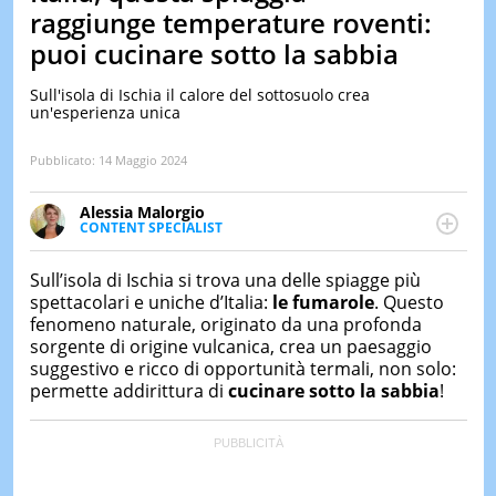
&
raggiunge temperature roventi:
TEST
puoi cucinare sotto la sabbia
MUSIC
&
Sull'isola di Ischia il calore del sottosuolo crea
SPETT
un'esperienza unica
LE
NOTIZI
Pubblicato:
14 Maggio 2024
DI
OGGI
Alessia Malorgio
CONTENT SPECIALIST
LE
Ha conseguito un Master in Marketing Management
NOTIZI
e Google Digital Training su Marketing digitale. Si
DI
Sull’isola di Ischia si trova una delle spiagge più
occupa della creazione di contenuti in ottica SEO e
IERI
spettacolari e uniche d’Italia:
le fumarole
. Questo
dello sviluppo di strategie marketing attraverso
fenomeno naturale, originato da una profonda
CONTAT
canali digitali.
sorgente di origine vulcanica, crea un paesaggio
suggestivo e ricco di opportunità termali, non solo:
permette addirittura di
cucinare sotto la sabbia
!