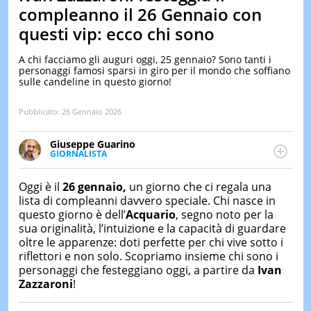
&
compleanno il 26 Gennaio con
TEST
questi vip: ecco chi sono
MUSIC
&
A chi facciamo gli auguri oggi, 25 gennaio? Sono tanti i
SPETT
personaggi famosi sparsi in giro per il mondo che soffiano
sulle candeline in questo giorno!
LE
NOTIZI
DI
Pubblicato:
26 Gennaio 2026
OGGI
Giuseppe Guarino
LE
GIORNALISTA
NOTIZI
Ph(D) in Diritto Comparato e processi di
DI
integrazione e attivo nel campo della ricerca, in
IERI
Oggi è il
26 gennaio,
un giorno che ci regala una
particolare sulla Storia contemporanea di America
lista di compleanni davvero speciale. Chi nasce in
Latina e Spagna. Collabora con numerose testate ed
CONTAT
questo giorno è dell’
Acquario
, segno noto per la
è presidente dell'Associazione Culturale "La
sua originalità, l’intuizione e la capacità di guardare
Biblioteca del Sannio".
oltre le apparenze: doti perfette per chi vive sotto i
riflettori e non solo. Scopriamo insieme chi sono i
personaggi che festeggiano oggi, a partire da
Ivan
Zazzaroni
!