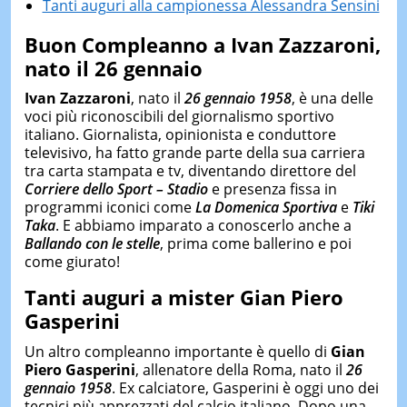
Tanti auguri alla campionessa Alessandra Sensini
Buon Compleanno a
Ivan Zazzaroni,
nato il 26 gennaio
Ivan Zazzaroni
, nato il
26 gennaio 1958
, è una delle
voci più riconoscibili del giornalismo sportivo
italiano. Giornalista, opinionista e conduttore
televisivo, ha fatto grande parte della sua carriera
tra carta stampata e tv, diventando direttore del
Corriere dello Sport – Stadio
e presenza fissa in
programmi iconici come
La Domenica Sportiva
e
Tiki
Taka
. E abbiamo imparato a conoscerlo anche a
Ballando con le stelle
, prima come ballerino e poi
come giurato!
Tanti auguri a mister
Gian Piero
Gasperini
Un altro compleanno importante è quello di
Gian
Piero Gasperini
, allenatore della Roma, nato il
26
gennaio 1958
. Ex calciatore, Gasperini è oggi uno dei
tecnici più apprezzati del calcio italiano. Dopo una