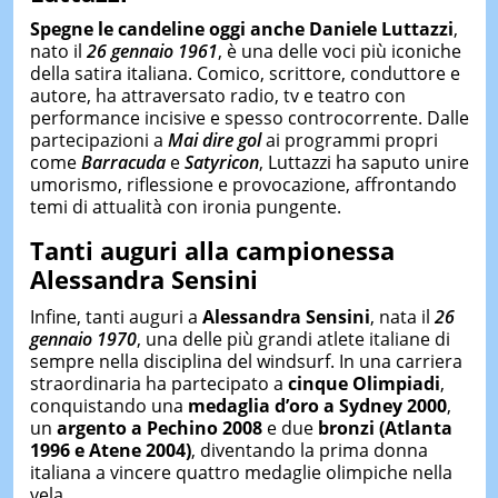
Spegne le candeline oggi anche
Daniele Luttazzi
,
nato il
26 gennaio 1961
, è una delle voci più iconiche
della satira italiana. Comico, scrittore, conduttore e
autore, ha attraversato radio, tv e teatro con
performance incisive e spesso controcorrente. Dalle
partecipazioni a
Mai dire gol
ai programmi propri
come
Barracuda
e
Satyricon
, Luttazzi ha saputo unire
umorismo, riflessione e provocazione, affrontando
temi di attualità con ironia pungente.
Tanti auguri alla campionessa
Alessandra Sensini
Infine, tanti auguri a
Alessandra Sensini
, nata il
26
gennaio 1970
, una delle più grandi atlete italiane di
sempre nella disciplina del windsurf. In una carriera
straordinaria ha partecipato a
cinque Olimpiadi
,
conquistando una
medaglia d’oro a Sydney 2000
,
un
argento a Pechino 2008
e due
bronzi (Atlanta
1996 e Atene 2004)
, diventando la prima donna
italiana a vincere quattro medaglie olimpiche nella
vela.