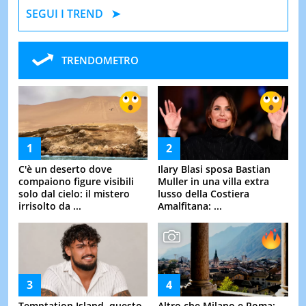
SEGUI I TREND
TRENDOMETRO
C'è un deserto dove
Ilary Blasi sposa Bastian
compaiono figure visibili
Muller in una villa extra
solo dal cielo: il mistero
lusso della Costiera
irrisolto da ...
Amalfitana: ...
Temptation Island, questo
Altro che Milano e Roma: