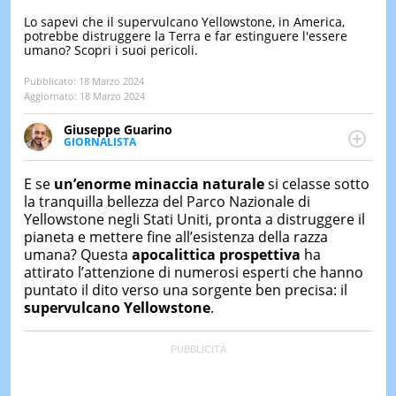
Lo sapevi che il supervulcano Yellowstone, in America,
LE
potrebbe distruggere la Terra e far estinguere l'essere
NOTIZI
umano? Scopri i suoi pericoli.
DI
OGGI
Pubblicato:
18 Marzo 2024
Aggiornato:
18 Marzo 2024
LE
NOTIZI
DI
Giuseppe Guarino
IERI
GIORNALISTA
Ph(D) in Diritto Comparato e processi di
integrazione e attivo nel campo della ricerca, in
CONTAT
E se
un’enorme minaccia naturale
si celasse sotto
particolare sulla Storia contemporanea di America
la tranquilla bellezza del Parco Nazionale di
Latina e Spagna. Collabora con numerose testate ed
Yellowstone negli Stati Uniti, pronta a distruggere il
è presidente dell'Associazione Culturale "La
pianeta e mettere fine all’esistenza della razza
Biblioteca del Sannio".
umana? Questa
apocalittica prospettiva
ha
attirato l’attenzione di numerosi esperti che hanno
puntato il dito verso una sorgente ben precisa: il
supervulcano Yellowstone
.