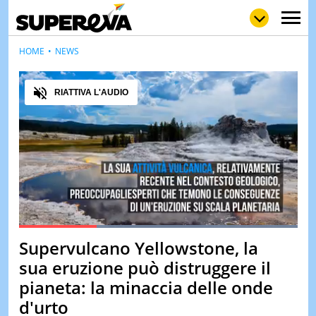
HOME
NEWS
Audio
RIATTIVA L'AUDIO
NEWS
LOL
GULP
LOVE
STORIE
VIDEO
WOW
POP
CURIOS
CINEM
& TV
Loaded
:
100.00%
QUIZ
Supervulcano Yellowstone, la
Pause
Unmute
&
TEST
sua eruzione può distruggere il
pianeta: la minaccia delle onde
MUSIC
&
d'urto
SPETT