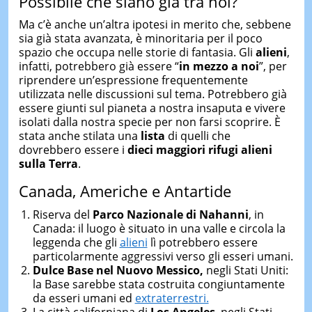
Possibile che siano già tra noi?
Ma c’è anche un’altra ipotesi in merito che, sebbene
sia già stata avanzata, è minoritaria per il poco
spazio che occupa nelle storie di fantasia. Gli
alieni
,
infatti, potrebbero già essere “
in mezzo a noi
”, per
riprendere un’espressione frequentemente
utilizzata nelle discussioni sul tema. Potrebbero già
essere giunti sul pianeta a nostra insaputa e vivere
isolati dalla nostra specie per non farsi scoprire. È
stata anche stilata una
lista
di quelli che
dovrebbero essere i
dieci maggiori rifugi alieni
sulla Terra
.
Canada, Americhe e Antartide
Riserva del
Parco Nazionale di Nahanni
, in
Canada: il luogo è situato in una valle e circola la
leggenda che gli
alieni
lì potrebbero essere
particolarmente aggressivi verso gli esseri umani.
Dulce Base nel Nuovo Messico,
negli Stati Uniti:
la Base sarebbe stata costruita congiuntamente
da esseri umani ed
extraterrestri.
La città californiana di
Los Angeles
, negli Stati