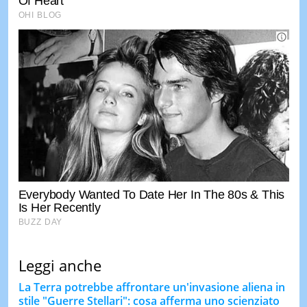
Leggi anche
La Terra potrebbe affrontare un'invasione aliena in
stile "Guerre Stellari": cosa afferma uno scienziato