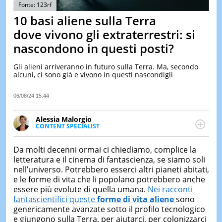
&
Fonte: 123rf
TEST
10 basi aliene sulla Terra
MUSIC
dove vivono gli extraterrestri: si
&
nascondono in questi posti?
SPETT
LE
Gli alieni arriveranno in futuro sulla Terra. Ma, secondo
NOTIZI
alcuni, ci sono già e vivono in questi nascondigli
DI
OGGI
06/08/24 15:44
LE
NOTIZI
Alessia Malorgio
DI
CONTENT SPECIALIST
IERI
Ha conseguito un Master in Marketing Management
e Google Digital Training su Marketing digitale. Si
CONTAT
Da molti decenni ormai ci chiediamo, complice la
occupa della creazione di contenuti in ottica SEO e
letteratura e il cinema di fantascienza, se siamo soli
dello sviluppo di strategie marketing attraverso
nell’universo. Potrebbero esserci altri pianeti abitati,
canali digitali.
e le forme di vita che li popolano potrebbero anche
essere più evolute di quella umana.
Nei racconti
fantascientifici queste
forme di vita aliene
sono
genericamente avanzate sotto il profilo tecnologico
e giungono sulla Terra, per aiutarci, per colonizzarci