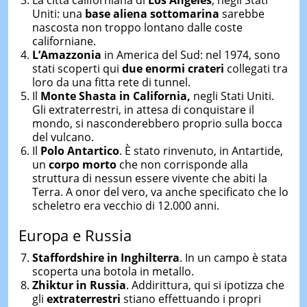
Uniti: una
base aliena sottomarina
sarebbe
nascosta non troppo lontano dalle coste
californiane.
L’Amazzonia
in America del Sud: nel 1974, sono
stati scoperti qui
due enormi crateri
collegati tra
loro da una fitta rete di tunnel.
Il
Monte Shasta in California,
negli Stati Uniti.
Gli extraterrestri, in attesa di conquistare il
mondo, si nasconderebbero proprio sulla bocca
del vulcano.
Il
Polo Antartico
. È stato rinvenuto, in Antartide,
un
corpo morto
che non corrisponde alla
struttura di nessun essere vivente che abiti la
Terra. A onor del vero, va anche specificato che lo
scheletro era vecchio di 12.000 anni.
Europa e Russia
Staffordshire in Inghilterra
. In un campo è stata
scoperta una botola in metallo.
Zhiktur in Russia
. Addirittura, qui si ipotizza che
gli
extraterrestri
stiano effettuando i propri