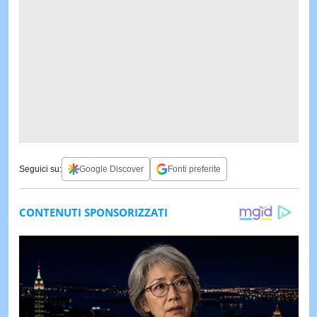
Seguici su:
Google Discover
Fonti preferite