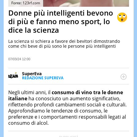
&
Fonte: 123rf.com
TEST
Donne più intelligenti bevono
MUSIC
di più e fanno meno sport, lo
&
dice la scienza
SPETT
LE
La scienza si schiera a favore dei bevitori dimostrando
NOTIZI
come chi beve di più sono le persone più intelligenti
DI
OGGI
07/03/24 12:00
LE
NOTIZI
SuperEva
DI
REDAZIONE SUPEREVA
IERI
FACEBOOK
SuperEva è il magazine di Italiaonline dedicato a
trend, curiosità, entertainment e “feel-good news”.
CONTAT
Negli ultimi anni, il
consumo di vino tra le donne
Pensato per tutti ma soprattutto per la GenZ, molto
italiane
ha conosciuto un aumento significativo,
“social” e sempre in cerca di notizie originali. Dalle
riflettendo profondi cambiamenti sociali e culturali.
tendenze del momento ai fatti più strani alle
Approfondiamo le tendenze di consumo, le
scoperte più divertenti: mille storie da scoprire ogni
preferenze e i comportamenti responsabili legati al
giorno”
consumo di alcol.