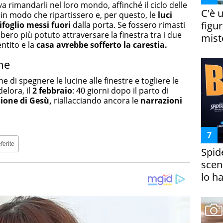
a rimandarli nel loro mondo, affinché il ciclo delle
C'è 
e in modo che ripartissero e, per questo, le
luci
figur
foglio messi fuori
dalla porta. Se fossero rimasti
rebbero più potuto attraversare la finestra tra i due
miste
ntito e la
casa avrebbe sofferto la carestia.
ne
one di spegnere le lucine alle finestre e togliere le
delora, il
2 febbraio
: 40 giorni dopo il parto di
sione di Gesù,
riallacciando ancora le
narrazioni
ferite
Spid
scena
lo h