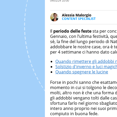
04/01/24 10:00
Alessia Malorgio
CONTENT SPECIALIST
Ha conseguito un Master in Ma
Marketing digitale. Si occupa de
Il
periodo delle feste
sta per concl
di strategie marketing attraverso
Gennaio, con l’ultima festività, q
sè, la fine del lungo periodo di N
addobbare le nostre case, ora è t
per 4 settimane ci hanno dato calo
Quando rimettere gli addobbi n
Solstizio d'inverno e luci magic
Quando spegnere le lucine
Forse in pochi sanno che esattam
momento in cui si tolgono le decor
molti, altro non è che una forma di
gli addobbi vengano tolti dalle ca
sfortuna farlo nel giorno sbagliat
intero anno proprio nei suoi prim
compiuto in buona fede.