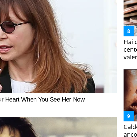
Hai 
cent
vale
Cald
ancor