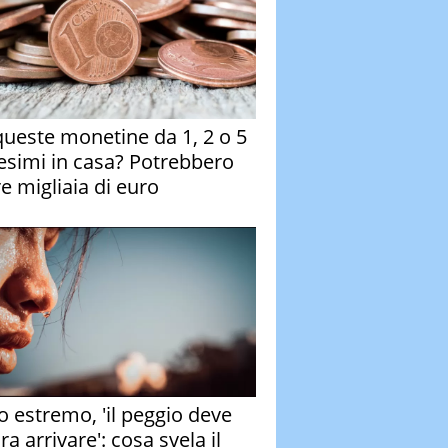
queste monetine da 1, 2 o 5
esimi in casa? Potrebbero
re migliaia di euro
o estremo, 'il peggio deve
a arrivare': cosa svela il