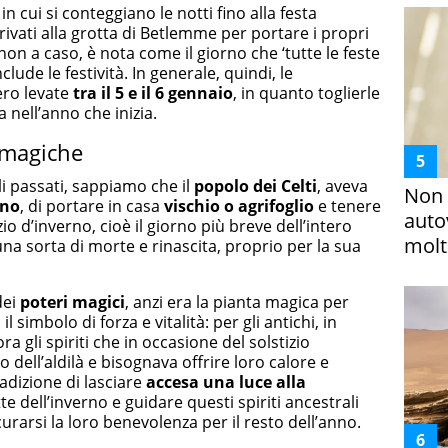
 cui si conteggiano le notti fino alla festa
rrivati alla grotta di Betlemme per portare i propri
on a caso, è nota come il giorno che ‘tutte le feste
lude le festività. In generale, quindi, le
ro levate
tra il 5 e il 6 gennaio
, in quanto toglierle
nell’anno che inizia.
i magiche
i passati, sappiamo che il
popolo dei Celti
, aveva
Non 
rno
, di portare in casa
vischio o agrifoglio
e tenere
auto
izio d’inverno, cioè il giorno più breve dell’intero
molto
a sorta di morte e rinascita, proprio per la sua
dei
poteri magici
, anzi era la pianta magica per
il simbolo di forza e vitalità: per gli antichi, in
 gli spiriti che in occasione del solstizio
dell’aldilà e bisognava offrire loro calore e
adizione di lasciare
accesa una luce alla
te dell’inverno e guidare questi spiriti ancestrali
curarsi la loro benevolenza per il resto dell’anno.