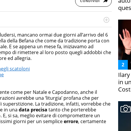
auto
CONDIVIDI
ques
rketing Management e Google Digital Training su
lla creazione di contenuti in ottica SEO e dello sviluppo
udersi, mancano ormai due giorni all’arrivo del 6
 canali digitali.
uella della Befana che come da tradizione porta con
atale. E se appena un mese fa, iniziavamo ad
empo di rimettere al loro posto quegli addobbi che
re ed allegria.
egli scatoloni
Ilar
he
in un
Costi
ente come per Natale e Capodanno, anche il
azioni avrebbe una ‘liturgia’ profana che per
 superstizione. La tradizione, infatti, vorrebbe che
se in una
data precisa
tanto che porterebbe
o. E, si sa, meglio evitare di compromettere un
issimi giorni per un semplice
errore
, certamente