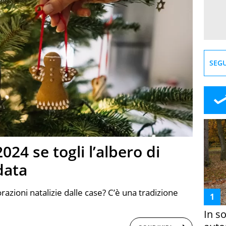
SEGU
024 se togli l’albero di
data
zioni natalizie dalle case? C’è una tradizione
In s