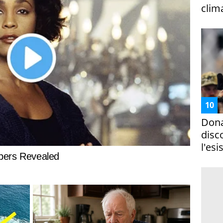
clim
Dona
disc
l'esi