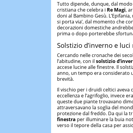
Tutto dipende, dunque, dal modo in
cristiana che celebra i
Re Magi
, a
doni al Bambino Gesù. L’Epifania, n
si porta via’, dal momento che conc
decorazioni domestiche andrebbe
prima o dopo porterebbe sfortuna 
Solstizio d’inverno e luc
Cercando nelle cronache dei secol
l’abitudine, con il
solstizio d’inve
accese lucine alle finestre. Il solst
anno, un tempo era considerato un
brevità.
Il vischio per i druidi celtici aveva 
eccellenza e l’agrifoglio, invece era 
queste due piante trovavano dimora
attraversavano la soglia del mondo 
protezione dal freddo. Da qui la tr
finestra
per illuminare la buia not
verso il tepore della casa per assi