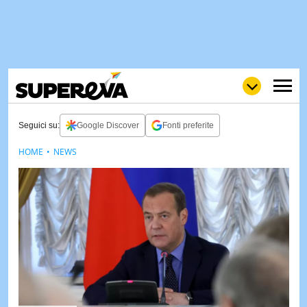
Seguici su:
Google Discover
Fonti preferite
HOME
NEWS
NEWS
LOL
GULP
LOVE
STORIE
VIDEO
WOW
POP
CURIOS
CINEM
& TV
QUIZ