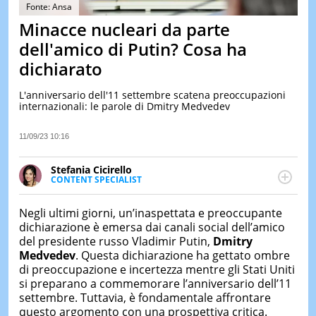
&
Fonte: Ansa
TEST
Minacce nucleari da parte
MUSIC
dell'amico di Putin? Cosa ha
&
dichiarato
SPETT
LE
L'anniversario dell'11 settembre scatena preoccupazioni
NOTIZI
internazionali: le parole di Dmitry Medvedev
DI
OGGI
11/09/23 10:16
LE
NOTIZI
Stefania Cicirello
DI
CONTENT SPECIALIST
IERI
Content writer, video editor e fotografa, ha
conseguito un Master in Digital & Social Media
CONTAT
Negli ultimi giorni, un’inaspettata e preoccupante
Marketing. Scrive articoli in ottica SEO e realizza
dichiarazione è emersa dai canali social dell’amico
contenuti per social media, con focus su Costume &
del presidente russo Vladimir Putin,
Dmitry
Società, Moda e Bellezza.
Medvedev
. Questa dichiarazione ha gettato ombre
di preoccupazione e incertezza mentre gli Stati Uniti
si preparano a commemorare l’anniversario dell’11
settembre. Tuttavia, è fondamentale affrontare
questo argomento con una prospettiva critica.