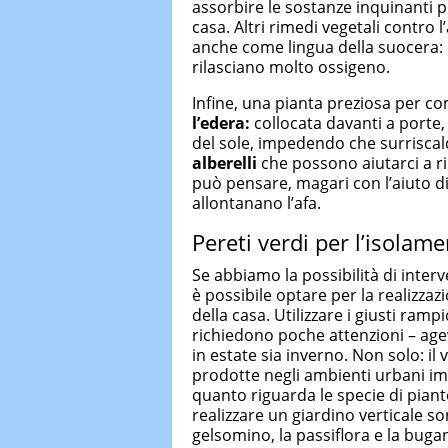
assorbire le sostanze inquinanti p
casa. Altri rimedi vegetali contro l
anche come lingua della suocera:
rilasciano molto ossigeno.
Infine, una pianta preziosa per com
l’
edera:
collocata davanti a porte, 
del sole, impedendo che surriscaldi
alberelli
che possono aiutarci a ri
può pensare, magari con l’aiuto di 
allontanano l’afa.
Pereti verdi per l’isolam
Se abbiamo la possibilità di interv
è possibile optare per la realizzaz
della casa. Utilizzare i giusti ramp
richiedono poche attenzioni – agevo
in estate sia inverno. Non solo: il
prodotte negli ambienti urbani im
quanto riguarda le specie di piante
realizzare un giardino verticale sono 
gelsomino, la passiflora e la buganv