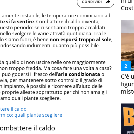
in un
CONDIVIDI
Costi
amente instabile, le temperature cominciano ad
ate si fa sentire
. Combattere il caldo diventa,
uesto periodo: se ci sentiamo troppo accaldati
llo svolgere le varie attività quotidiana. Tra le
o siamo fuori, è bene
non esporsi troppo al sole
,
 indossando indumenti quanto più possibile
orda quello di non uscire nelle ore maggiormente
non troppo fredda. Ma cosa fare una volta a casa?
può godersi il fresco dell’
aria condizionata
o
C'è 
avia, per mantenere sotto controllo il grado di
figur
n impianto, è possibile ricorrere all’aiuto delle
miste
e proprie alleate soprattutto per chi non ama gli
amo quali piante scegliere.
ere il caldo
rmico: quali piante scegliere
ombattere il caldo