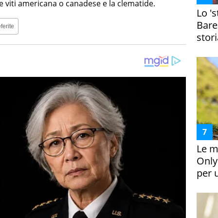
le viti americana o canadese e la clematide.
Lo '
Bare
ferite
stori
Le m
Only
per 