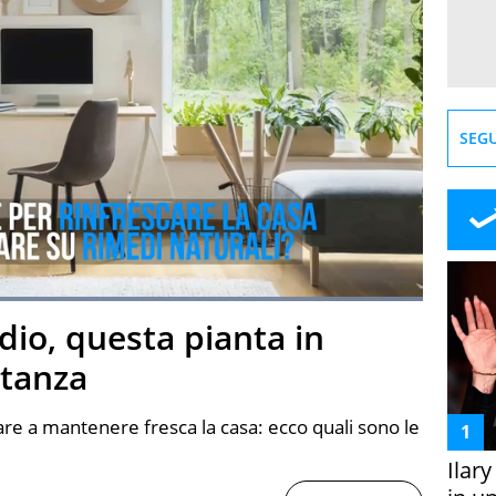
SEGU
Loaded
:
100.00%
dio, questa pianta in
creen
stanza
tare a mantenere fresca la casa: ecco quali sono le
Ilar