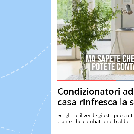
Current Time
0:19
Duration
0:59
Condizionatori ad
Pause
Unmute
Fulls
casa rinfresca la 
Scegliere il verde giusto può aiu
piante che combattono il caldo.