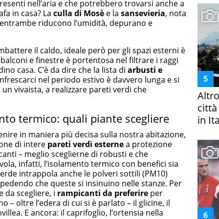
resenti nell’aria e che potrebbero trovarsi anche a
’afa in casa? La
culla di Mosè
e la
sansevieria
, nota
 entrambe riducono l’umidità, depurano e
battere il caldo, ideale però per gli spazi esterni è
balconi e finestre è portentosa nel filtrare i raggi
no casa. C’è da dire che la lista di
arbusti e
nfrescarci nel periodo estivo è davvero lunga e si
un vivaista, a realizzare pareti verdi che
Altr
citt
ento termico: quali piante scegliere
in It
enire in maniera più decisa sulla nostra abitazione,
ione di intere
pareti verdi esterne
a protezione
icanti – meglio sceglierne di robusti e che
la, infatti, l’isolamento termico con benefici sia
 verde intrappola anche le polveri sottili (PM10)
pedendo che queste si insinuino nelle stanze. Per
 da scegliere, i
rampicanti da preferire
per
– oltre l’edera di cui si è parlato – il glicine, il
illea. E ancora: il caprifoglio, l’ortensia nella