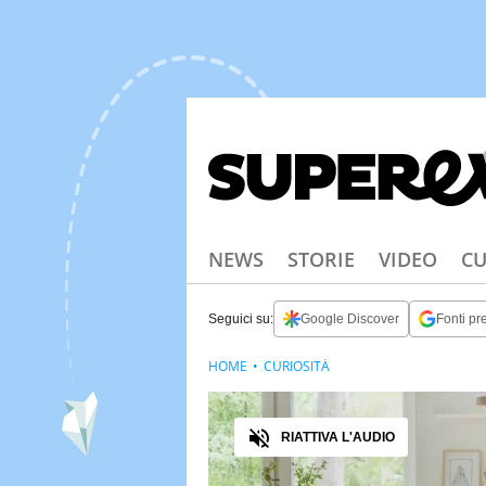
NEWS
STORIE
VIDEO
CU
Seguici su:
Google Discover
Fonti pre
HOME
CURIOSITÀ
Audio
RIATTIVA L'AUDIO