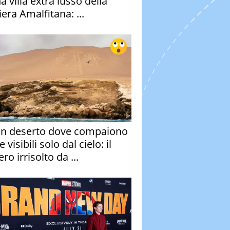
a villa extra lusso della
era Amalfitana: ...
un deserto dove compaiono
e visibili solo dal cielo: il
ro irrisolto da ...