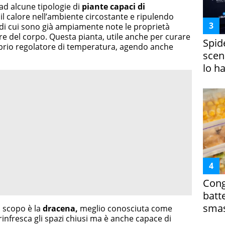
 ad alcune tipologie di
piante
capaci di
il calore nell’ambiente circostante e ripulendo
 di cui sono già ampiamente note le proprietà
ere del corpo. Questa pianta, utile anche per curare
Spid
oprio regolatore di temperatura, agendo anche
scena
lo h
Cong
batt
smas
o scopo è la
dracena,
meglio conosciuta come
 rinfresca gli spazi chiusi ma è anche capace di