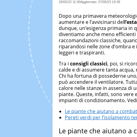
29/05/23 11:00
Aggiornato:
27/05/23 19:36
Dopo una primavera meteorologic
aumentare e l’avvicinarsi del
l’est
dunque, un’esigenza primaria in q
diventiamo anche meno efficienti ne
raccomandazioni classiche, quand
riparandosi nelle zone d’ombra e
leggeri e traspiranti.
Tra i
consigli classici
, poi, si ric
calde e di assumere tanta acqua, 
Chi ha fortuna di possederne uno, 
può accendere il ventilatore. Tutt
calore nelle stanze in assenza di u
piante. Queste, infatti, sono vere 
impianti di condizionamento. Vedi
Le piante che aiutano a combatt
Pereti verdi per l’isolamento te
Le piante che aiutano a c