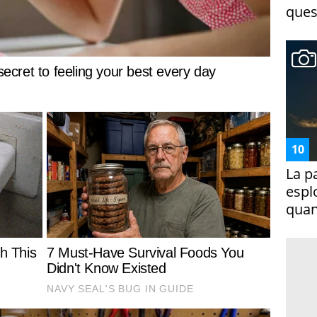
ques
La p
espl
quan