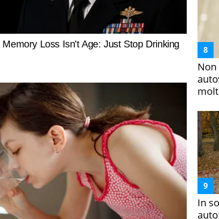
Non 
auto
molto
In s
auto