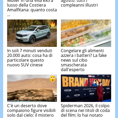
Muller in una villa extra
agosto: tutti i
lusso della Costiera
compleanni illustri
Amalfitana: quanto costa
...
In soli 7 minuti venduti
Congelare gli alimenti
20.000 auto: cosa ha di
azzera i batteri? La fake
particolare questo
news sul cibo
nuovo SUV cinese
smascherata
dall'esperto
C'è un deserto dove
Spiderman 2026, il colpo
compaiono figure visibili
di scena nei titoli di coda
solo dal cielo: il mistero
del film: lo hai notato