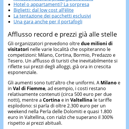
Hotel o appartamenti? La sorpresa
Biglietti: dal low cost all’élite
La tentazione dei pacchetti esclusivi
Una gara anche per il portafogli
Afflusso record e prezzi già alle stelle
Gli organizzatori prevedono oltre
due milioni di
visitatori
nelle varie località che ospiteranno le
competizioni: Milano, Cortina, Bormio, Predazzo e
Tesero. Un afflusso di turisti che inevitabilmente si
riflette sui prezzi degli alloggi, già ora in crescita
esponenziale.
Gli aumenti sono tutt’altro che uniformi. A
Milano
e
in
Val di Fiemme
, ad esempio, i costi restano
relativamente contenuti (circa 500 euro per due
notti), mentre a
Cortina
e in
Valtellina
le tariffe
esplodono: si parla di oltre 2.300 euro per un
weekend nella Perla delle Dolomiti e quasi 1.800
euro in Valtellina, con rialzi che superano il 300%
rispetto ai prezzi abituali.