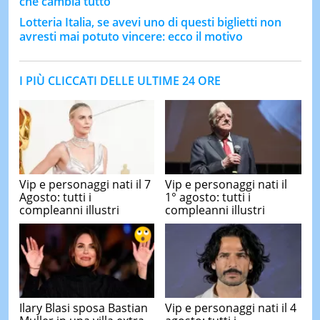
che cambia tutto
Lotteria Italia, se avevi uno di questi biglietti non
avresti mai potuto vincere: ecco il motivo
I PIÙ CLICCATI DELLE ULTIME 24 ORE
Vip e personaggi nati il 7
Vip e personaggi nati il
Agosto: tutti i
1° agosto: tutti i
compleanni illustri
compleanni illustri
Ilary Blasi sposa Bastian
Vip e personaggi nati il 4