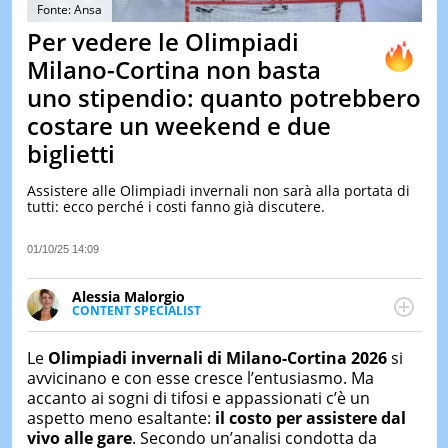
&
Fonte: Ansa
TEST
Per vedere le Olimpiadi
MUSIC
Milano-Cortina non basta
&
uno stipendio: quanto potrebbero
SPETT
costare un weekend e due
LE
NOTIZI
biglietti
DI
OGGI
Assistere alle Olimpiadi invernali non sarà alla portata di
tutti: ecco perché i costi fanno già discutere.
LE
NOTIZI
DI
01/10/25 14:09
IERI
Alessia Malorgio
CONTAT
CONTENT SPECIALIST
Ha conseguito un Master in Marketing Management
e Google Digital Training su Marketing digitale. Si
Le
Olimpiadi invernali di Milano-Cortina 2026
si
occupa della creazione di contenuti in ottica SEO e
avvicinano e con esse cresce l’entusiasmo. Ma
dello sviluppo di strategie marketing attraverso
accanto ai sogni di tifosi e appassionati c’è un
canali digitali.
aspetto meno esaltante:
il costo per assistere dal
vivo alle gare
. Secondo un’analisi condotta da