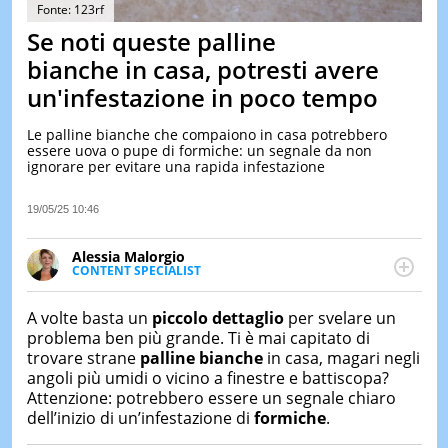
&
Fonte: 123rf
TEST
Se noti queste palline
MUSIC
bianche in casa, potresti avere
&
un'infestazione in poco tempo
SPETT
LE
Le palline bianche che compaiono in casa potrebbero
NOTIZI
essere uova o pupe di formiche: un segnale da non
DI
ignorare per evitare una rapida infestazione
OGGI
LE
19/05/25 10:46
NOTIZI
DI
Alessia Malorgio
IERI
CONTENT SPECIALIST
Ha conseguito un Master in Marketing Management
CONTAT
e Google Digital Training su Marketing digitale. Si
A volte basta un
piccolo dettaglio
per svelare un
occupa della creazione di contenuti in ottica SEO e
problema ben più grande. Ti è mai capitato di
dello sviluppo di strategie marketing attraverso
trovare strane
palline bianche
in casa, magari negli
canali digitali.
angoli più umidi o vicino a finestre e battiscopa?
Attenzione: potrebbero essere un segnale chiaro
dell’inizio di un’infestazione di
formiche
.