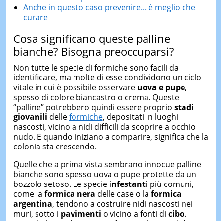
Anche in questo caso prevenire... è meglio che
curare
Cosa significano queste palline
bianche? Bisogna preoccuparsi?
Non tutte le specie di formiche sono facili da
identificare, ma molte di esse condividono un ciclo
vitale in cui è possibile osservare
uova e pupe
,
spesso di colore biancastro o crema. Queste
“palline” potrebbero quindi essere proprio
stadi
giovanili
delle
formiche
, depositati in luoghi
nascosti, vicino a nidi difficili da scoprire a occhio
nudo. E quando iniziano a comparire, significa che la
colonia sta crescendo.
Quelle che a prima vista sembrano innocue palline
bianche sono spesso uova o pupe protette da un
bozzolo setoso. Le specie
infestanti
più comuni,
come la
formica nera
delle case o la
formica
argentina
, tendono a costruire nidi nascosti nei
muri, sotto i
pavimenti
o vicino a fonti di
cibo
.