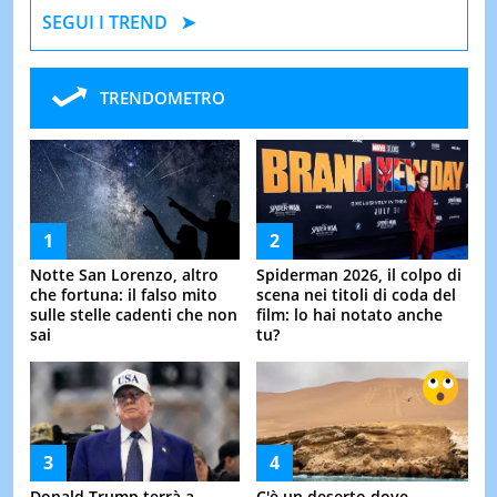
SEGUI I TREND
TRENDOMETRO
Notte San Lorenzo, altro
Spiderman 2026, il colpo di
che fortuna: il falso mito
scena nei titoli di coda del
sulle stelle cadenti che non
film: lo hai notato anche
sai
tu?
Donald Trump terrà a
C'è un deserto dove