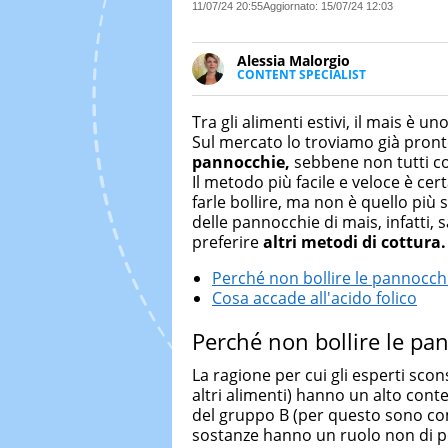
11/07/24 20:55
Aggiornato:
15/07/24 12:03
Alessia Malorgio
CONTENT SPECIALIST
Ha conseguito un Master in Ma
Marketing digitale. Si occupa de
Tra gli alimenti estivi, il mais è un
di strategie marketing attraverso
Sul mercato lo troviamo già pronto
pannocchie,
sebbene non tutti co
Il metodo più facile e veloce è ce
farle bollire, ma non è quello più 
delle pannocchie di mais, infatti
preferire
altri metodi di cottura.
Perché non bollire le pannocch
Cosa accade all'acido folico
Perché non bollire le pa
La ragione per cui gli esperti scon
altri alimenti) hanno un alto cont
del gruppo B (per questo sono c
sostanze hanno un ruolo non di 