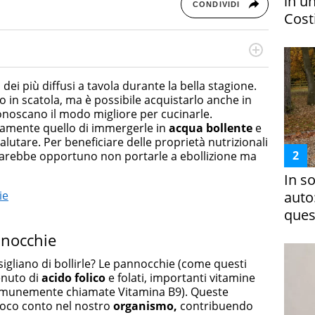
in un
CONDIVIDI
Costi
rketing Management e Google Digital Training su
lla creazione di contenuti in ottica SEO e dello sviluppo
o dei più diffusi a tavola durante la bella stagione.
 canali digitali.
 in scatola, ma è possibile acquistarlo anche in
noscano il modo migliore per cucinarle.
rtamente quello di immergerle in
acqua bollente
e
salutare. Per beneficiare delle proprietà nutrizionali
, sarebbe opportuno non portarle a ebollizione ma
In s
auto
ie
ques
nnocchie
sigliano di bollirle? Le pannocchie (come questi
enuto di
acido folico
e folati, importanti vitamine
omunemente chiamate Vitamina B9). Queste
poco conto nel nostro
organismo,
contribuendo