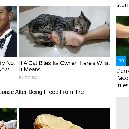
stori
L'er
l'ac
in es