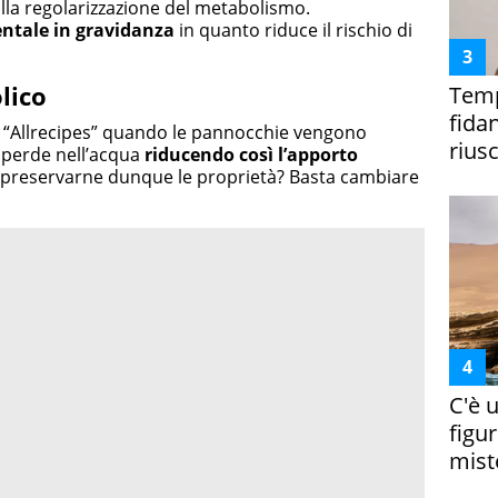
 alla regolarizzazione del metabolismo.
tale in gravidanza
in quanto riduce il rischio di
lico
Temp
fida
 “Allrecipes” quando le pannocchie vengono
riusc
disperde nell’acqua
riducendo così l’apporto
 preservarne dunque le proprietà? Basta cambiare
C'è 
figur
miste