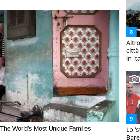
Altr
citt
in It
Lo '
Bare