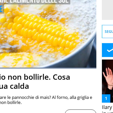
SEGU
Loaded
:
100.00%
o non bollirle. Cosa
creen
ua calda
re le pannocchie di mais? Al forno, alla griglia e
on bollirle.
Ilar