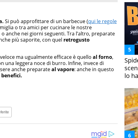
ia.
Si può approfittare di un barbecue (
qui le regole
famiglia o tra amici per cucinare le nostre
 anche nei giorni seguenti. Tra l’altro, preparate
anche più saporite, con quel
retrogusto
veloce ma ugualmente efficace è quello
al forno
,
Spid
 una leggera noce di burro. Infine, invece di
scena
essere anche preparate
al vapore
: anche in questo
lo h
i
benefici.
ferite