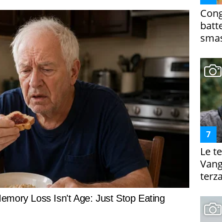
Cong
batt
smas
Le te
Vanga
terza