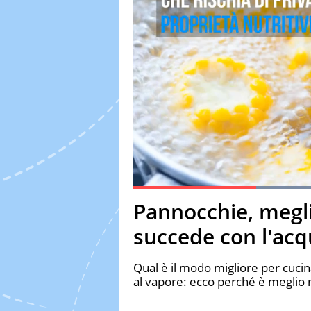
Current Time
0:19
Duration
1:05
Pannocchie, megli
Pause
Unmute
Fulls
succede con l'acq
Qual è il modo migliore per cucina
al vapore: ecco perché è meglio n