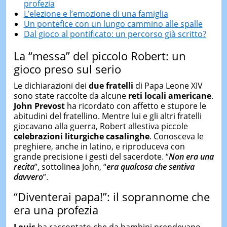
profezia
L’elezione e l’emozione di una famiglia
Un pontefice con un lungo cammino alle spalle
Dal gioco al pontificato: un percorso già scritto?
La “messa” del piccolo Robert: un
gioco preso sul serio
Le dichiarazioni dei
due fratelli
di Papa Leone XIV
sono state raccolte da alcune
reti locali americane
.
John Prevost
ha ricordato con affetto e stupore le
abitudini del fratellino. Mentre lui e gli altri fratelli
giocavano alla guerra, Robert allestiva piccole
celebrazioni liturgiche casalinghe
. Conosceva le
preghiere, anche in latino, e riproduceva con
grande precisione i gesti del sacerdote. “
Non era una
recita
”, sottolinea John, “
era qualcosa che sentiva
davvero
”.
“Diventerai papa!”: il soprannome che
era una profezia
Louis
ha raccontato che da bambini prendevano