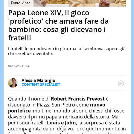
&
Fonte: Ansa
TEST
Papa Leone XIV, il gioco
MUSIC
'profetico' che amava fare da
&
bambino: cosa gli dicevano i
SPETT
fratelli
LE
NOTIZI
DI
I fratelli lo prendevano in giro, ma lui sembrava sapere già
OGGI
chi sarebbe diventato.
LE
04/06/25 11:14
NOTIZI
DI
IERI
Alessia Malorgio
CONTENT SPECIALIST
CONTAT
Ha conseguito un Master in Marketing Management
e Google Digital Training su Marketing digitale. Si
Quando il nome di
Robert Francis Prevost
è
occupa della creazione di contenuti in ottica SEO e
risuonato in Piazza San Pietro come
nuovo
dello sviluppo di strategie marketing attraverso
pontefice
, molti nel mondo si sono chiesti chi fosse
canali digitali.
davvero il primo papa americano della storia. Ma
per i suoi fratelli,
Louis e John
, la sorpresa è stata
accompagnata da un déjà vu: loro quel momento, in