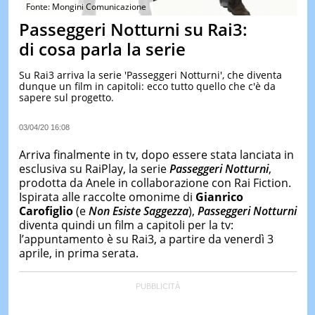
&
Fonte: Mongini Comunicazione
TEST
Passeggeri Notturni su Rai3:
MUSIC
di cosa parla la serie
&
SPETT
Su Rai3 arriva la serie 'Passeggeri Notturni', che diventa
dunque un film in capitoli: ecco tutto quello che c'è da
LE
sapere sul progetto.
NOTIZI
DI
OGGI
03/04/20 16:08
LE
Arriva finalmente in tv, dopo essere stata lanciata in
NOTIZI
esclusiva su RaiPlay, la serie
Passeggeri Notturni
,
DI
prodotta da Anele in collaborazione con Rai Fiction.
IERI
Ispirata alle raccolte omonime di
Gianrico
CONTAT
Carofiglio
(e
Non Esiste Saggezza
),
Passeggeri Notturni
diventa quindi un film a capitoli per la tv:
l’appuntamento è su Rai3, a partire da venerdì 3
aprile, in prima serata.