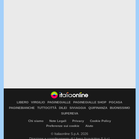
LIBERO
VIRGILIO
PAGINEGIALLE
PAGINEGIALLE SHOP
PGCASA
PAGINEBIANCHE
TUTTOCITTÀ
DILEI
SIVIAGGIA
QUIFINANZA
BUONISSIMO
SUPEREVA
Chi siamo
Note Legali
Privacy
Cookie Policy
Preferenze sui cookie
Aiuto
© Italiaonline S.p.A. 2026
Direzione e coordinamento di Libero Acquisition S.á r.l.