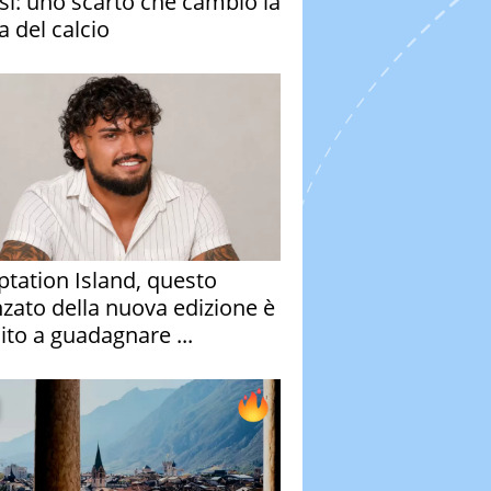
si: uno scarto che cambiò la
a del calcio
tation Island, questo
nzato della nuova edizione è
ito a guadagnare ...