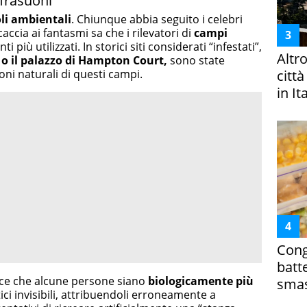
nfrasuoni
li ambientali
. Chiunque abbia seguito i celebri
accia ai fantasmi sa che i rilevatori di
campi
 più utilizzati. In storici siti considerati “infestati”,
Altr
 o il palazzo di Hampton Court,
sono state
oni naturali di questi campi.
citt
in It
Cong
batt
ce che alcune persone siano
biologicamente più
smas
ci invisibili, attribuendoli erroneamente a