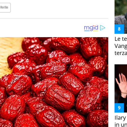
ferite
Le te
Vanga
terza
Ilar
in un