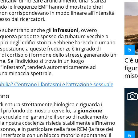
tentativi di ricreare artificialmente una “stanza
ando le frequenze EMF hanno dimostrato che i
 non corrispondevano in modo lineare all’intensità
so dai ricercatori.
e subentrano anche gli
infrasuoni
, ovvero
requenza prodotte spesso da tubature vecchie o
tipici degli edifici storici. Sebbene l’orecchio umano
esposizione a queste frequenze è in grado di
lli di cortisolo (l’ormone dello stress), generando un
C'è 
e. Se l’individuo si trova in un luogo
“infestato”, tenderà automaticamente ad
figur
una minaccia spettrale.
miste
lia? C’entrano i fantasmi e l’attrazione sessuale
onno
è di natura strettamente biologica e riguarda i
el profondo del nostro cervello, la
giunzione
 cruciale nel garantire il senso di radicamento
la nostra coscienza risieda stabilmente all’interno
 sonno, e in particolare nella fase REM (la fase dei
si interfaccia con un blocco motorio spontaneo: il