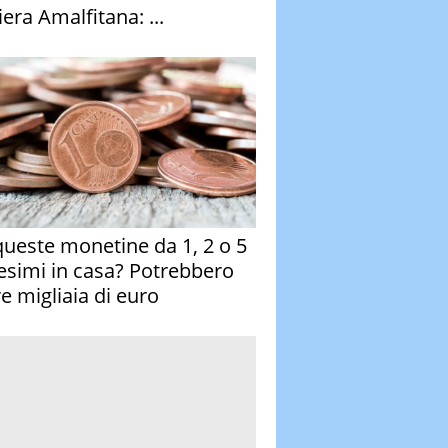
era Amalfitana: ...
queste monetine da 1, 2 o 5
esimi in casa? Potrebbero
re migliaia di euro