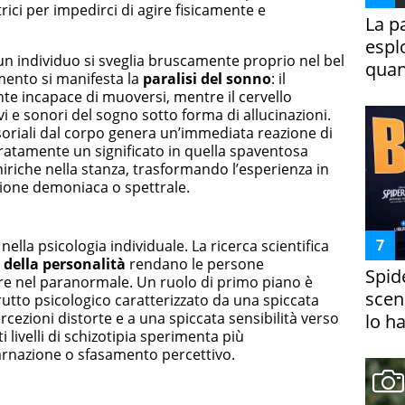
trici per impedirci di agire fisicamente e
La p
.
espl
o un individuo si sveglia bruscamente proprio nel bel
quan
mento si manifesta la
paralisi del sonno
: il
te incapace di muoversi, mentre il cervello
ivi e sonori del sogno sotto forma di allucinazioni.
soriali dal corpo genera un’immediata reazione di
ratamente un significato in quella spaventosa
iriche nella stanza, trasformando l’esperienza in
zione demoniaca o spettrale.
nella psicologia individuale. La ricerca scientifica
i della personalità
rendano le persone
Spid
ere nel paranormale. Un ruolo di primo piano è
scena
rutto psicologico caratterizzato da una spiccata
cezioni distorte e a una spiccata sensibilità verso
lo h
ti livelli di schizotipia sperimenta più
arnazione o sfasamento percettivo.