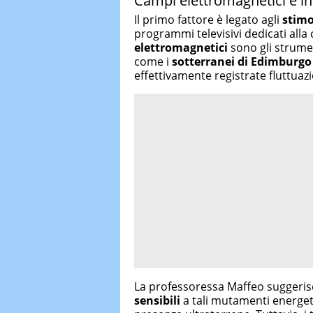
Campi elettromagnetici e i
Il primo fattore è legato agli
stimo
programmi televisivi dedicati alla c
elettromagnetici
sono gli strumenti
come i
sotterranei di Edimburgo
effettivamente registrate fluttuazi
La professoressa Maffeo suggeris
sensibili
a tali mutamenti energeti