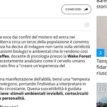
Bare
stori
CONDIVIDI
rketing Management e Google Digital Training su
lla creazione di contenuti in ottica SEO e dello sviluppo
e esce dai confini del mistero ed entra nei
 canali digitali.
hilterra circa un terzo della popolazione è convinto
enza ha deciso di indagare non tanto sulla veridicità
anismi biologici e ambientali che le rendono così
affeo
, docente di psicologia presso la
Wake Forest
Temp
recentemente analizzato come il cervello umano
ato fino a “creare un’esperienza del
fida
riusc
na manifestazione dell’aldilà, bensì una “tempesta
convergono, portando l’individuo a interpretare in
o circostante. Questa suscettibilità è guidata
hiave
:
stimoli ambientali invisibili, cortocircuiti
la personalità
.