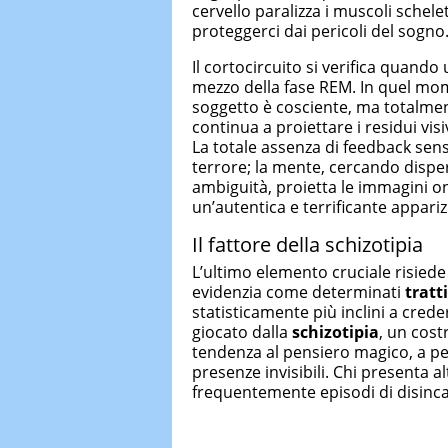
cervello paralizza i muscoli schele
proteggerci dai pericoli del sogno
Il cortocircuito si verifica quand
mezzo della fase REM. In quel mo
soggetto è cosciente, ma totalmen
continua a proiettare i residui vis
La totale assenza di feedback sen
terrore; la mente, cercando dispe
ambiguità, proietta le immagini on
un’autentica e terrificante appari
Il fattore della schizotipia
L’ultimo elemento cruciale risiede 
evidenzia come determinati
tratt
statisticamente più inclini a cred
giocato dalla
schizotipia
, un cost
tendenza al pensiero magico, a per
presenze invisibili. Chi presenta al
frequentemente episodi di disinc