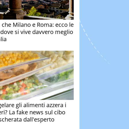
o che Milano e Roma: ecco le
à dove si vive davvero meglio
alia
elare gli alimenti azzera i
eri? La fake news sul cibo
cherata dall'esperto