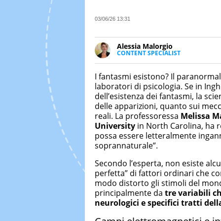
03/06/26 13:31
Alessia Malorgio
CONTENT SPECIALIST
Ha conseguito un Master in Ma
Marketing digitale. Si occupa de
I fantasmi esistono? Il paranormal
di strategie marketing attraverso
laboratori di psicologia. Se in Ing
dell’esistenza dei fantasmi, la sci
delle apparizioni, quanto sui mecc
reali. La professoressa
Melissa M
University
in North Carolina, ha 
possa essere letteralmente ingann
soprannaturale”.
Secondo l’esperta, non esiste alcu
perfetta” di fattori ordinari che 
modo distorto gli stimoli del mond
principalmente da
tre variabili c
neurologici e specifici tratti del