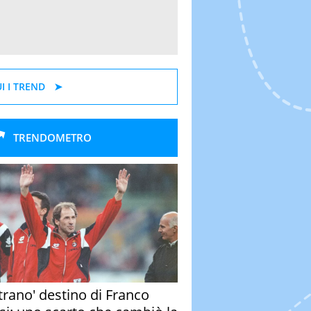
I I TREND
TRENDOMETRO
strano' destino di Franco