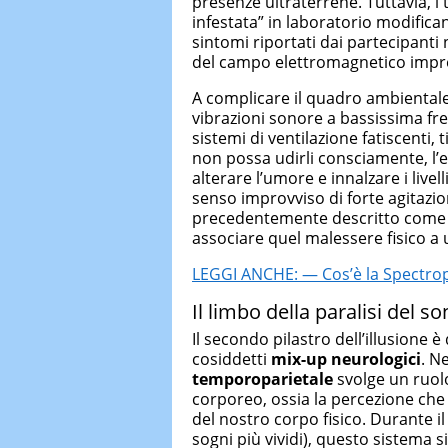
presenze ultraterrene. Tuttavia, i 
infestata” in laboratorio modific
sintomi riportati dai partecipanti
del campo elettromagnetico impres
A complicare il quadro ambiental
vibrazioni sonore a bassissima f
sistemi di ventilazione fatiscenti, 
non possa udirli consciamente, l’
alterare l’umore e innalzare i live
senso improvviso di forte agitazion
precedentemente descritto come 
associare quel malessere fisico a 
LEGGI ANCHE: — Cos’è la Spectrophi
Il limbo della paralisi del s
Il secondo pilastro dell’illusione 
cosiddetti
mix-up neurologici
. N
temporoparietale
svolge un ruolo
corporeo, ossia la percezione che 
del nostro corpo fisico. Durante il
sogni più vividi), questo sistema 