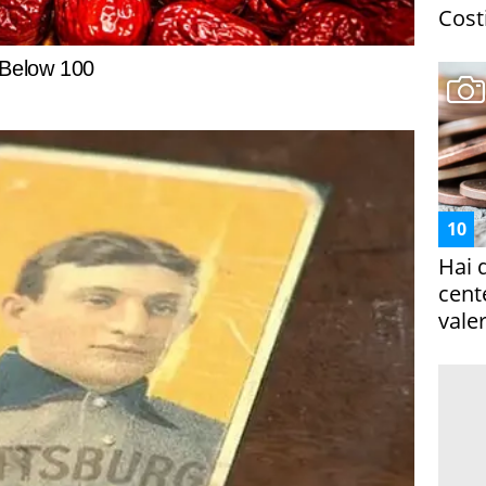
Costi
Hai 
cent
vale