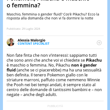
&
o femmina?
TEST
Maschio, femmina o gender fluid? Cos’è Pikachu? Ecco la
MUSIC
risposta alla domanda che non vi fa dormire la notte
&
SPETT
Pubblicato:
29 Luglio 2024
LE
NOTIZI
DI
Alessia Malorgio
OGGI
CONTENT SPECIALIST
Ha conseguito un Master in Marketing Management
LE
e Google Digital Training su Marketing digitale. Si
Non fate finta che non v’interessi: sappiamo tutti
NOTIZI
occupa della creazione di contenuti in ottica SEO e
che sono anni che anche voi vi chiedete se
Pikachu
DI
dello sviluppo di strategie marketing attraverso
IERI
è maschio o femmina. No, Pikachu
non è gender
canali digitali.
fluid
(anche se ci piacerebbe) ma ha una sessualità
CONTAT
ben definita. Il tenero Pokemon giallo con le
striature marroni, paffuto come nemmeno Winnie
the Pooh nei bei tempi andati, è sempre stato al
centro delle domande di tantissimi bambini e – non
negate – anche degli adulti.