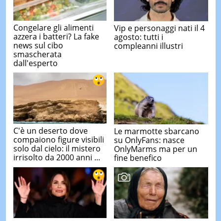
Congelare gli alimenti
Vip e personaggi nati il 4
azzera i batteri? La fake
agosto: tutti i
news sul cibo
compleanni illustri
smascherata
dall'esperto
C'è un deserto dove
Le marmotte sbarcano
compaiono figure visibili
su OnlyFans: nasce
solo dal cielo: il mistero
OnlyMarms ma per un
irrisolto da 2000 anni ...
fine benefico