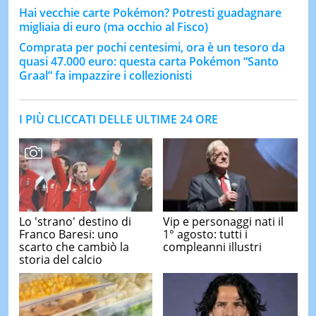
Hai vecchie carte Pokémon? Potresti guadagnare
migliaia di euro (ma occhio al Fisco)
Comprata per pochi centesimi, ora è un tesoro da
quasi 47.000 euro: questa carta Pokémon “Santo
Graal” fa impazzire i collezionisti
I PIÙ CLICCATI DELLE ULTIME 24 ORE
Lo 'strano' destino di
Vip e personaggi nati il
Franco Baresi: uno
1° agosto: tutti i
scarto che cambiò la
compleanni illustri
storia del calcio