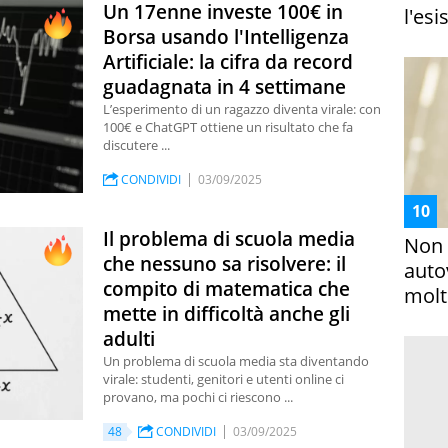
Un 17enne investe 100€ in
l'esi
Borsa usando l'Intelligenza
Artificiale: la cifra da record
guadagnata in 4 settimane
L’esperimento di un ragazzo diventa virale: con
100€ e ChatGPT ottiene un risultato che fa
discutere ...
CONDIVIDI
03/09/2025
Il problema di scuola media
Non 
che nessuno sa risolvere: il
auto
compito di matematica che
molto
mette in difficoltà anche gli
adulti
Un problema di scuola media sta diventando
virale: studenti, genitori e utenti online ci
provano, ma pochi ci riescono ...
48
CONDIVIDI
03/09/2025