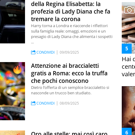
della Regina Elisabetta: la
profezia di Lady Diana che fa
tremare la corona
Harry torna a Londra e riaccende i riflettori
sulla famiglia reale: omaggi, emozioni e un
presagio di Lady Diana che alimenta i sospetti
...
CONDIVIDI
09/09/2025
Hai 
Attenzione ai braccialetti
cent
gratis a Roma: ecco la truffa
vale
che pochi conoscono
Dietro l’offerta di un semplice braccialetto si
nasconde un trucco ben studiato.
CONDIVIDI
08/09/2025
Oro alle stelle: mai così caro,