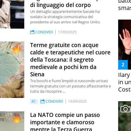
batt
di linguaggio del corpo
smas
Un dettaglio apparentemente banale ha
svelato la strategia comunicativa del
presidente al suo arrivo nel Regno Unito.
CONDIVIDI
17/09/2025
Terme gratuite con acque
calde e terapeutiche nel cuore
della Toscana: il segreto
medievale a pochi km da
Siena
Ilar
in un
Tra boschi e fiumi limpidi si nasconde un’oasi
termale gratuita con un passato affascinante e
Costi
tutto da riscoprire ...
41
CONDIVIDI
16/09/2025
La NATO compie un passo
importante e clamoroso
mentre la Terza Guerra