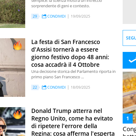
semplice: la scienza mostra un intreccio
sorprendente di geni e contesto.
29
CONDIVIDI
19/09/2025
SEGU
La festa di San Francesco
d'Assisi tornerà a essere
giorno festivo dopo 48 anni:
cosa accadrà il 4 Ottobre
Una decisione storica del Parlamento riporta in
primo piano San Francesco ...
22
CONDIVIDI
18/09/2025
Donald Trump atterra nel
Regno Unito, come ha evitato
di ripetere l'errore della
Cong
Regina: cosa afferma l'esperta