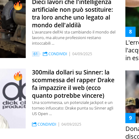
Dieci lavori che l'intelligenza
artificiale non può sostituire:
tra loro anche uno legato al
mondo dell'aldilà
L’avanzare dell’AI sta cambiando il mondo del
lavoro, ma alcune professioni restano
L'er
intoccabili ...
l'ac
61
CONDIVIDI
04/09/2025
in es
300mila dollari su Sinner: la
scommessa del rapper Drake
fa impazzire il web (ecco
quanto potrebbe vincere)
Una scommessa, un potenziale jackpot e un
torneo infuocato: Drake punta su Sinner agli
US Open ...
CONDIVIDI
04/09/2025
Dona
disc