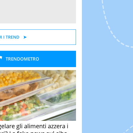
I I TREND
TRENDOMETRO
elare gli alimenti azzera i