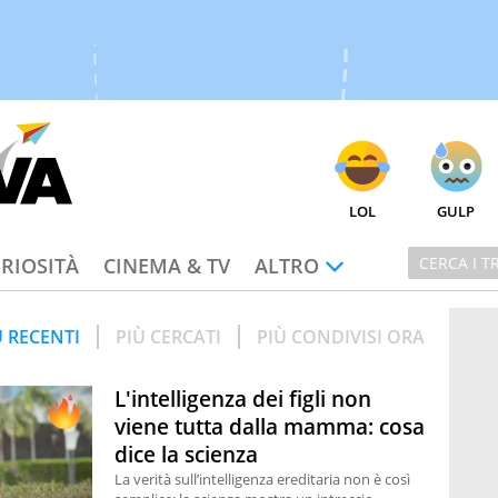
LOL
GULP
RIOSITÀ
CINEMA & TV
ALTRO
Ù RECENTI
PIÙ CERCATI
PIÙ CONDIVISI ORA
L'intelligenza dei figli non
viene tutta dalla mamma: cosa
dice la scienza
La verità sull’intelligenza ereditaria non è così