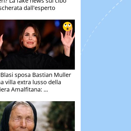
eri? La fake news sul cibo
cherata dall'esperto
y Blasi sposa Bastian Muller
a villa extra lusso della
era Amalfitana: ...