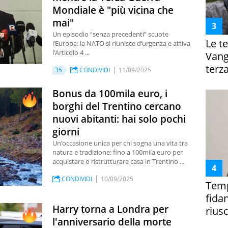
Mondiale è "più vicina che
mai"
Un episodio “senza precedenti” scuote
Le te
l’Europa: la NATO si riunisce d’urgenza e attiva
l’Articolo 4 ...
Vanga
terza
35
CONDIVIDI
11/09/2025
Bonus da 100mila euro, i
borghi del Trentino cercano
nuovi abitanti: hai solo pochi
giorni
Un’occasione unica per chi sogna una vita tra
natura e tradizione: fino a 100mila euro per
acquistare o ristrutturare casa in Trentino ...
CONDIVIDI
10/09/2025
Temp
fida
Harry torna a Londra per
riusc
l'anniversario della morte