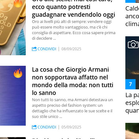
ecco quanto potresti
Cald
guadagnare vendendolo oggi
ancor
Oro ai livelli più alti di sempre: vendere oggi
clim
può essere molto vantaggioso, ma c’è chi
consiglia di aspettare. Ecco cosa sapere prima
di decidere ...
CONDIVIDI
08/09/2025
La cosa che Giorgio Armani
non sopportava affatto nel
mondo della moda: non tutti
lo sanno
La p
Non tutti lo sanno, ma Armani detestava un
espl
aspetto preciso del fashion system: un
quan
dettaglio che ha influenzato le sue scelte e il
suo stile unico ...
CONDIVIDI
05/09/2025