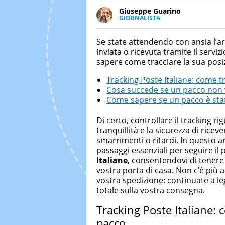
Giuseppe Guarino
GIORNALISTA
Ph(D) in Diritto Comparato e pro
particolare sulla Storia conte
Se state attendendo con ansia l’a
numerose testate ed è president
inviata o ricevuta tramite il serv
sapere come tracciare la sua pos
Tracking Poste Italiane: come t
Cosa succede se un pacco non 
Come sapere se un pacco è st
Di certo, controllare il tracking r
tranquillità e la sicurezza di rice
smarrimenti o ritardi. In questo 
passaggi essenziali per seguire il
Italiane
, consentendovi di tenere 
vostra porta di casa. Non c’è più 
vostra spedizione: continuate a l
totale sulla vostra consegna.
Tracking Poste Italiane: 
pacco