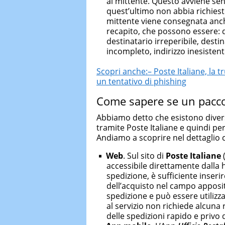
al mittente. Questo avviene sen
quest’ultimo non abbia richiest
mittente viene consegnata anch
recapito, che possono essere: d
destinatario irreperibile, destin
incompleto, indirizzo inesistent
Scopri anche:– Poste Italiane, la 
un tentativo di phishing
Come sapere se un pacco
Abbiamo detto che esistono divers
tramite Poste Italiane e quindi p
Andiamo a scoprire nel dettaglio co
Web
. Sul sito di
Poste Italiane
accessibile direttamente dalla 
spedizione, è sufficiente inser
dell’acquisto nel campo apposi
spedizione e può essere utilizza
al servizio non richiede alcuna
delle spedizioni rapido e privo 