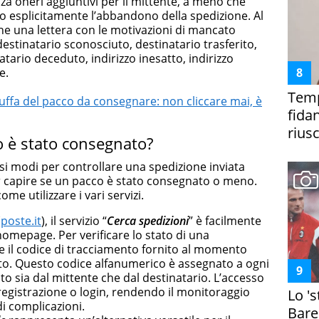
za oneri aggiuntivi per il mittente, a meno che
o esplicitamente l’abbandono della spedizione. Al
e una lettera con le motivazioni di mancato
estinatario sconosciuto, destinatario trasferito,
atario deceduto, indirizzo inesatto, indirizzo
e.
Temp
truffa del pacco da consegnare: non cliccare mai, è
fida
riusc
 è stato consegnato?
i modi per controllare una spedizione inviata
er capire se un pacco è stato consegnato o meno.
me utilizzare i vari servizi.
(
poste.it
), il servizio “
Cerca spedizioni
” è facilmente
homepage. Per verificare lo stato di una
ire il codice di tracciamento fornito al momento
to. Questo codice alfanumerico è assegnato a ogni
to sia dal mittente che dal destinatario. L’accesso
 registrazione o login, rendendo il monitoraggio
Lo '
di complicazioni.
Bare