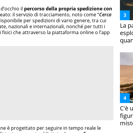
d’occhio il
percorso della propria spedizione con
lleato: il servizio di tracciamento, noto come “
Cerca
disponibile per spedizioni di vario genere, tra cui
La p
e, nazionali e internazionali, nonché per tutti i
espl
li fisici che attraverso la piattaforma online o l’app
quan
C'è 
figur
miste
liane è progettato per seguire in tempo reale le