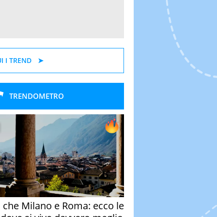
I I TREND
TRENDOMETRO
o che Milano e Roma: ecco le