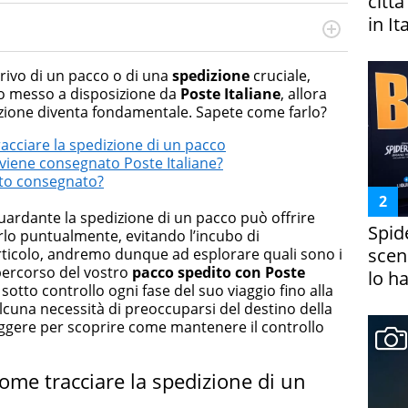
citt
in It
cessi di integrazione e attivo nel campo della ricerca, in
mporanea di America Latina e Spagna. Collabora con
rrivo di un pacco o di una
spedizione
cruciale,
e dell'Associazione Culturale "La Biblioteca del Sannio".
izio messo a disposizione da
Poste Italiane
, allora
izione diventa fondamentale. Sapete come farlo?
racciare la spedizione di un pacco
viene consegnato Poste Italiane?
ato consegnato?
iguardante la spedizione di un pacco può offrire
Spid
verlo puntualmente, evitando l’incubo di
scena
articolo, andremo dunque ad esplorare quali sono i
 percorso del vostro
pacco
spedito
con Poste
lo h
sotto controllo ogni fase del suo viaggio fino alla
alcuna necessità di preoccuparsi del destino della
eggere per scoprire come mantenere il controllo
come tracciare la spedizione di un