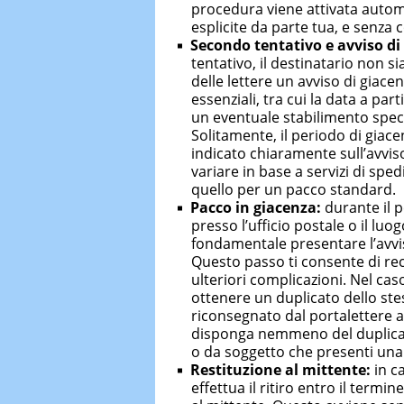
procedura viene attivata automa
esplicite da parte tua, e senza c
Secondo tentativo e avviso di
tentativo, il destinatario non si
delle lettere un avviso di giac
essenziali, tra cui la data a part
un eventuale stabilimento specif
Solitamente, il periodo di giace
indicato chiaramente sull’avvi
variare in base a servizi di spedi
quello per un pacco standard.
Pacco in giacenza
:
durante il pe
presso l’ufficio postale o il luo
fondamentale presentare l’avvi
Questo passo ti consente di rec
ulteriori complicazioni. Nel cas
ottenere un duplicato dello stes
riconsegnato dal portalettere al
disponga nemmeno del duplicato,
o da soggetto che presenti una 
Restituzione al mittente:
in c
effettua il ritiro entro il termi