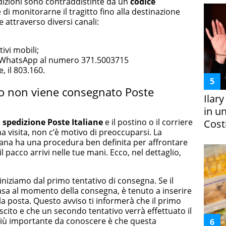
edizioni sono contraddistinte da un
codice
i monitorarne il tragitto fino alla destinazione
e attraverso diversi canali:
tivi mobili;
 su WhatsApp al numero 371.5003715
, il 803.160.
o non viene consegnato Poste
Ilar
in un
a
spedizione
Poste Italiane
e il postino o il corriere
Costi
a visita, non c’è motivo di preoccuparsi. La
iana ha una procedura ben definita per affrontare
l pacco arrivi nelle tue mani. Ecco, nel dettaglio,
iniziamo dal primo tentativo di consegna. Se il
sa al momento della consegna, è tenuto a inserire
la posta. Questo avviso ti informerà che il primo
scito e che un secondo tentativo verrà effettuato il
 più importante da conoscere è che questa