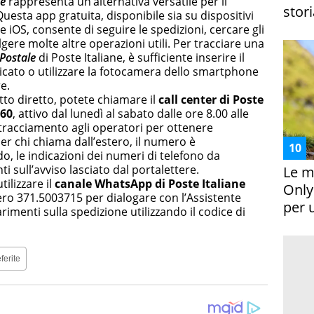
le
rappresenta un’alternativa versatile per il
stori
uesta app gratuita, disponibile sia su dispositivi
e iOS, consente di seguire le spedizioni, cercare gli
volgere molte altre operazioni utili. Per tracciare una
 Postale
di Poste Italiane, è sufficiente inserire il
icato o utilizzare la fotocamera dello smartphone
e.
tto diretto, potete chiamare il
call center di Poste
160
, attivo dal lunedì al sabato dalle ore 8.00 alle
i tracciamento agli operatori per ottenere
er chi chiama dall’estero, il numero è
o, le indicazioni dei numeri di telefono da
 sull’avviso lasciato dal portalettere.
Le m
utilizzare il
canale WhatsApp di Poste Italiane
Only
o 371.5003715 per dialogare con l’Assistente
per 
rimenti sulla spedizione utilizzando il codice di
ferite