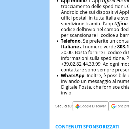
App mobile
. L’App
Ufficio Posta
tracciamento delle spedizioni. Q
Android che sui dispositivi Appl
uffici postali in tutta Italia e s
spedizione tramite l’app
Ufficio
codice dell’invio nel campo ded
per scansionare il codice a barr
Telefono
. Se preferite un conta
Italiane
al numero verde
803.
20.00. Basta fornire il codice d
informazioni sulla spedizione. P
+39.02.82.44.33.99. Ad ogni mod
contattare sono sempre presenti
WhatsApp
. Inoltre, è possibile 
inviando un messaggio al numer
Digitale Poste, che fornisce chia
invio.
Seguici su:
Google Discover
Fonti pre