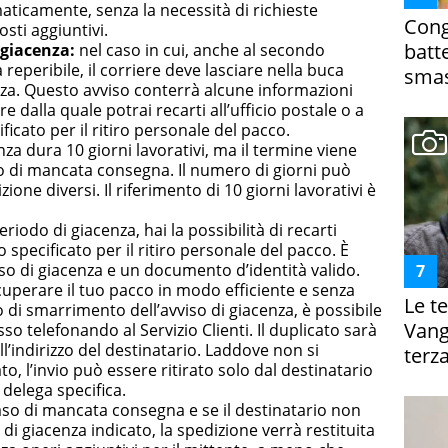
ticamente, senza la necessità di richieste
Cong
osti aggiuntivi.
batt
 giacenza:
nel caso in cui, anche al secondo
a reperibile, il corriere deve lasciare nella buca
smas
enza. Questo avviso conterrà alcune informazioni
ire dalla quale potrai recarti all’ufficio postale o a
icato per il ritiro personale del pacco.
nza dura 10 giorni lavorativi, ma il termine viene
so di mancata consegna. Il numero di giorni può
zione diversi. Il riferimento di 10 giorni lavorativi è
riodo di giacenza, hai la possibilità di recarti
go specificato per il ritiro personale del pacco. È
so di giacenza e un documento d’identità valido.
uperare il tuo pacco in modo efficiente e senza
Le te
o di smarrimento dell’avviso di giacenza, è possibile
Vanga
so telefonando al Servizio Clienti. Il duplicato sarà
l’indirizzo del destinatario. Laddove non si
terza
 l’invio può essere ritirato solo dal destinatario
delega specifica.
aso di mancata consegna e se il destinatario non
ne di giacenza indicato, la spedizione verrà restituita