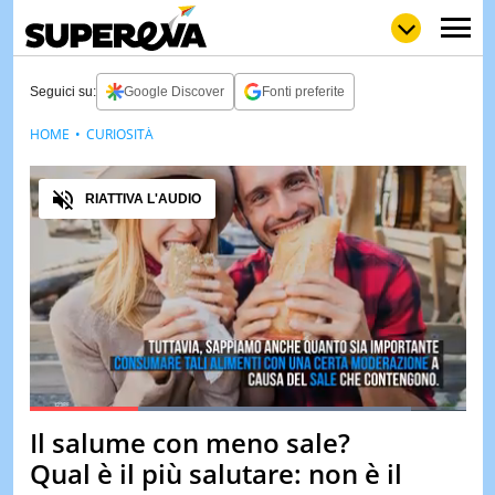
Seguici su:
Google Discover
Fonti preferite
HOME
CURIOSITÀ
NEWS
LOL
GULP
LOVE
Audio
STORIE
RIATTIVA L'AUDIO
VIDEO
WOW
POP
CURIOS
CINEM
& TV
QUIZ
&
TEST
Loaded
:
87.47%
Il salume con meno sale?
Pause
Unmute
MUSIC
Qual è il più salutare: non è il
&
SPETT