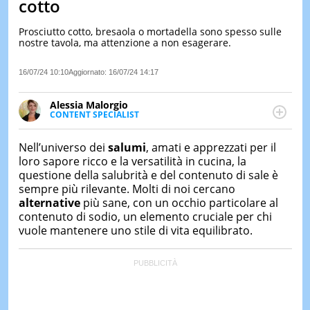
cotto
LE
NOTIZI
Prosciutto cotto, bresaola o mortadella sono spesso sulle
DI
nostre tavola, ma attenzione a non esagerare.
OGGI
16/07/24 10:10
Aggiornato:
16/07/24 14:17
LE
NOTIZI
DI
Alessia Malorgio
IERI
CONTENT SPECIALIST
Ha conseguito un Master in Marketing Management
CONTAT
e Google Digital Training su Marketing digitale. Si
Nell’universo dei
salumi
, amati e apprezzati per il
occupa della creazione di contenuti in ottica SEO e
loro sapore ricco e la versatilità in cucina, la
dello sviluppo di strategie marketing attraverso
questione della salubrità e del contenuto di sale è
canali digitali.
sempre più rilevante. Molti di noi cercano
alternative
più sane, con un occhio particolare al
contenuto di sodio, un elemento cruciale per chi
vuole mantenere uno stile di vita equilibrato.