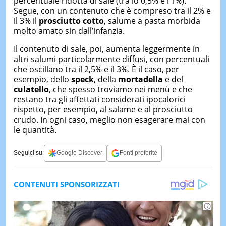
percentuale ridotta di sale (tra lo 0,5% e l’1%).
Segue, con un contenuto che è compreso tra il 2% e
il 3% il
prosciutto cotto
, salume a pasta morbida
molto amato sin dall’infanzia.
Il contenuto di sale, poi, aumenta leggermente in
altri salumi particolarmente diffusi, con percentuali
che oscillano tra il 2,5% e il 3%. È il caso, per
esempio, dello
speck
, della
mortadella
e del
culatello
, che spesso troviamo nei menù e che
restano tra gli affettati considerati ipocalorici
rispetto, per esempio, al salame e al prosciutto
crudo. In ogni caso, meglio non esagerare mai con
le quantità.
Seguici su:
Google Discover
Fonti preferite