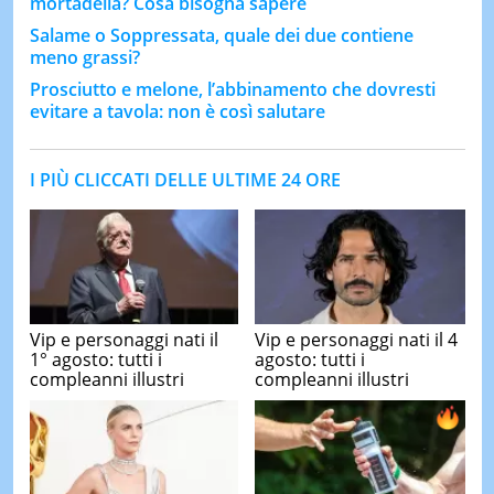
mortadella? Cosa bisogna sapere
Salame o Soppressata, quale dei due contiene
meno grassi?
Prosciutto e melone, l’abbinamento che dovresti
evitare a tavola: non è così salutare
I PIÙ CLICCATI DELLE ULTIME 24 ORE
Vip e personaggi nati il
Vip e personaggi nati il 4
1° agosto: tutti i
agosto: tutti i
compleanni illustri
compleanni illustri