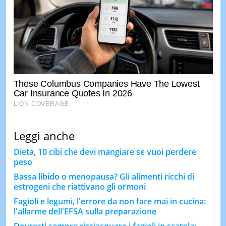
Leggi anche
Dieta, 10 cibi che devi mangiare se vuoi perdere
peso
Bassa libido o menopausa? Gli alimenti ricchi di
estrogeni che riattivano gli ormoni
Fagioli e legumi, l'errore da non fare mai in cucina:
l'allarme dell'EFSA sulla preparazione
Dovresti sempre risciacquare i fagioli in scatola: