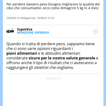
Per perdere davvero peso bisogna migliorare la qualità del
LE
cibo che consumiamo: ecco come dimagrire 5 kg in 4 mesi
NOTIZI
DI
OGGI
23/06/24 10:45
Aggiornato:
16/09/24 12:16
LE
SuperEva
NOTIZI
REDAZIONE SUPEREVA
DI
FACEBOOK
SuperEva è il magazine di Italiaonline dedicato a
IERI
trend, curiosità, entertainment e “feel-good news”.
Quando si tratta di perdere peso, sappiamo bene
Pensato per tutti ma soprattutto per la GenZ, molto
CONTAT
che ci sono varie opzioni riguardanti i
“social” e sempre in cerca di notizie originali. Dalle
piani alimentari
e le abitudini alimentari
tendenze del momento ai fatti più strani alle
considerate
sicure per la nostra salute generale
e
scoperte più divertenti: mille storie da scoprire ogni
offrono anche il tipo di risultati che ci aiuteranno a
giorno”
raggiungere gli obiettivi che vogliamo.