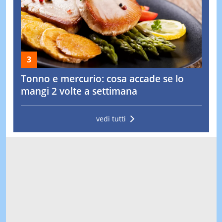
Tonno e mercurio: cosa accade se lo
mangi 2 volte a settimana
vedi tutti