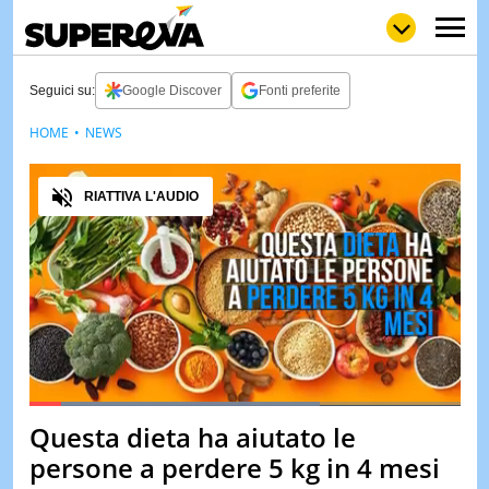
Seguici su:
Google Discover
Fonti preferite
HOME
NEWS
NEWS
LOL
GULP
LOVE
Audio
STORIE
RIATTIVA L'AUDIO
VIDEO
WOW
POP
CURIOS
CINEM
& TV
QUIZ
&
TEST
Loaded
:
67.43%
Questa dieta ha aiutato le
Pause
Unmute
MUSIC
persone a perdere 5 kg in 4 mesi
&
SPETT