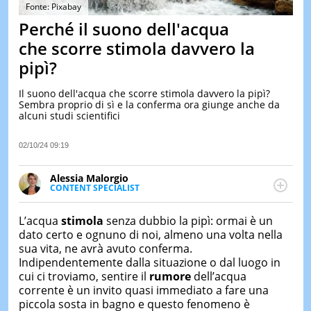
&
Fonte: Pixabay
TEST
Perché il suono dell'acqua
MUSIC
che scorre stimola davvero la
&
pipì?
SPETT
LE
Il suono dell'acqua che scorre stimola davvero la pipì?
NOTIZI
Sembra proprio di sì e la conferma ora giunge anche da
DI
alcuni studi scientifici
OGGI
LE
02/10/24 09:19
NOTIZI
DI
Alessia Malorgio
IERI
CONTENT SPECIALIST
Ha conseguito un Master in Marketing Management
CONTAT
e Google Digital Training su Marketing digitale. Si
L’acqua
stimola
senza dubbio la pipì: ormai è un
occupa della creazione di contenuti in ottica SEO e
dato certo e ognuno di noi, almeno una volta nella
dello sviluppo di strategie marketing attraverso
sua vita, ne avrà avuto conferma.
canali digitali.
Indipendentemente dalla situazione o dal luogo in
cui ci troviamo, sentire il
rumore
dell’acqua
corrente è un invito quasi immediato a fare una
piccola sosta in bagno e questo fenomeno è