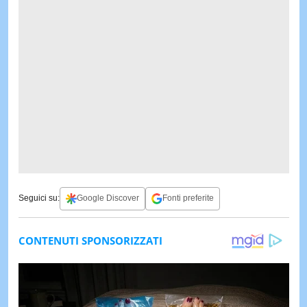
Seguici su:
Google Discover
Fonti preferite