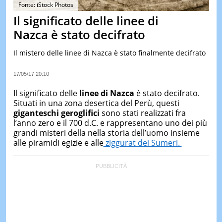
&
Fonte: iStock Photos
TEST
Il significato delle linee di
MUSIC
Nazca è stato decifrato
&
SPETT
Il mistero delle linee di Nazca è stato finalmente decifrato
LE
NOTIZI
17/05/17 20:10
DI
OGGI
Il significato delle
linee di Nazca
è stato decifrato.
Situati in una zona desertica del Perù, questi
LE
giganteschi geroglifici
sono stati realizzati fra
NOTIZI
DI
l’anno zero e il 700 d.C. e rappresentano uno dei più
IERI
grandi misteri della nella storia dell’uomo insieme
alle piramidi egizie e alle
ziggurat dei Sumeri.
CONTAT