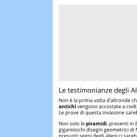
Le testimonianze degli Al
Non è la prima volta d’altronde ch
antichi
vengono accostate a civilt
Le prove di questa invasione sar
Non solo le
piramidi
, presenti in
giganteschi disegni geometrici di Na
presunti segni degli alieni ci sar