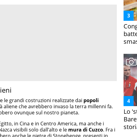
Cong
batt
smas
ieni
e le grandi costruzioni realizzate dai
popoli
à aliene che avrebbero invaso la terra millenni fa.
Lo '
ebbero ovunque sul nostro pianeta.
Bare
 Egitto, in Cina e in Centro America, ma anche i
stori
zca visibili solo dall’alto e le
mura di Cuzco
. Fra i
ebbero anche le pietre di Stonehenge, presenti in