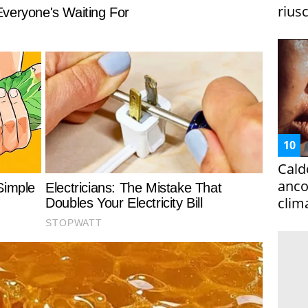
riusc
Cald
ancor
clim