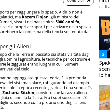
citt
CONDIVIDI
in It
orti per raggiungere lo spazio. A dirlo non è
galattici, ma
Kazem Finjan
, già ministro dei
Sumeri, vissuti nel paese oltre
5000 anni fa,
ei veri e propri aeroporti per arrivare nello spazio.
sarebbero la conferma della teoria sostenuta da
er gli Alieni
empo che la Terra in passato sia stata visitata dagli
 uomini l’agricoltura, le tecniche per costruire e
Spid
rie le ziggurat erano luoghi in cui i Sumeri
scena
rivati dal cielo.
lo h
e hanno appoggiato questa teoria, è la profonda
va del sistema solare, raffigurando ad esempio
erto solo in epoca recente grazie ad una sonda. Fra
he
Zacharia Sitchin
, convinto che la razza aliena
iaia di anni fa la Terra. Fra i suoi successori c’è
iglino, secondo cui fu proprio uno degli alieni,
co.