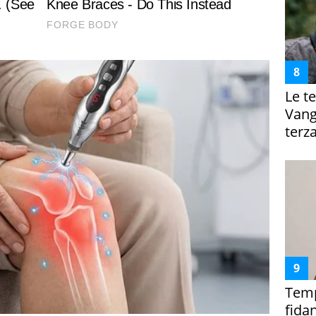
Le te
Vanga
terza
Temp
fida