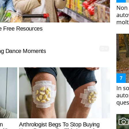
Non 
auto
molto
In s
auto
ques