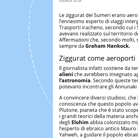
03/09/24 15:28
Le ziggurat dei Sumeri erano aerop
l’ennesimo esperto di viaggi inter
Trasporti iracheno, secondo cui i 
avevano realizzato sul territorio d
Affermazioni che, secondo molti, 
sempre da
Graham Hankock.
Ziggurat come aeroporti p
Il giornalista infatti sostiene da t
alieni
che avrebbero insegnato agli
l’astronomia
. Secondo queste teo
potevano incontrare gli Annunaki ar
A convincere diversi studiosi, ch
conoscenza che questo popolo ave
Plutone, pianeta che è stato scop
i grandi teorici della materia anc
degli
Elohim
abbia colonizzato migl
l’esperto di ebraico antico Mauro B
Yahweh, a guidare il popolo ebrai