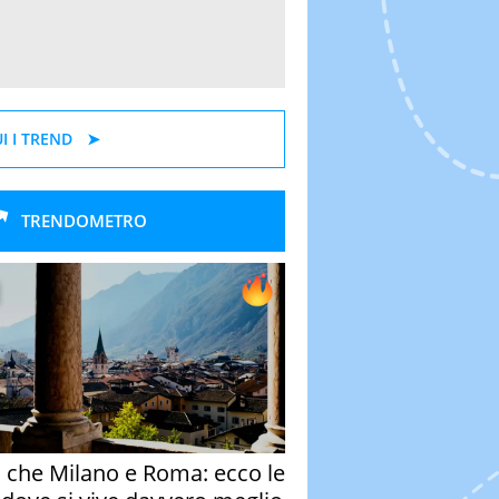
I I TREND
TRENDOMETRO
o che Milano e Roma: ecco le