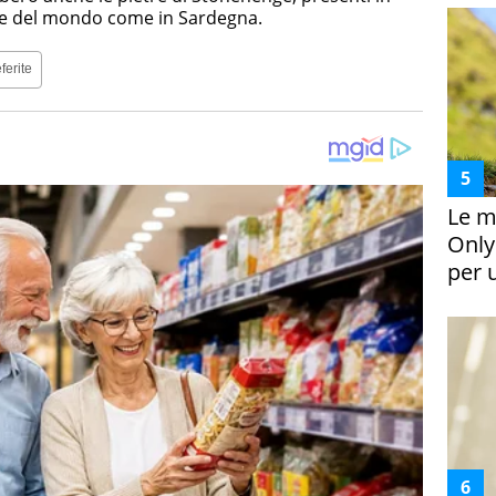
zone del mondo come in Sardegna.
ferite
Le m
Only
per 