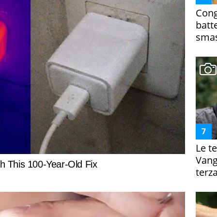
Cong
batt
smas
Le te
Vanga
terza