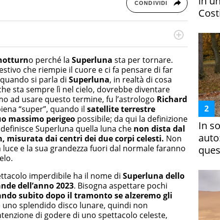
in un
CONDIVIDI
Costi
rketing Management e Google Digital Training su
lla creazione di contenuti in ottica SEO e dello sviluppo
 notturn
o perché la
Superluna
sta per tornare.
 canali digitali.
stivo che riempie il cuore e ci fa pensare di far
 quando si parla di
Superluna
, in realtà di cosa
he sta sempre lì nel cielo, dovrebbe diventare
rimo ad usare questo termine, fu l’astrologo
Richard
piena “super”, quando il
satellite terrestre
uo
massimo perigeo
possibile; da qui la definizione
In s
 definisce Superluna quella luna che
non dista dal
auto
, misurata dai centri dei due corpi celesti.
Non
a luce e la sua grandezza fuori dal normale faranno
ques
elo.
ettacolo imperdibile ha il nome di
Superluna dello
ande dell’anno 2023
. Bisogna aspettare pochi
uando subito dopo il tramonto se alzeremo gli
no splendido disco lunare, quindi non
enzione di godere di uno spettacolo celeste,