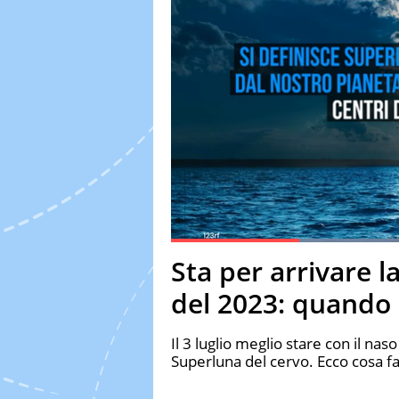
Current Time
0:19
Duration
1:19
Sta per arrivare 
Pause
Unmute
Fulls
del 2023: quando 
Il 3 luglio meglio stare con il nas
Superluna del cervo. Ecco cosa f