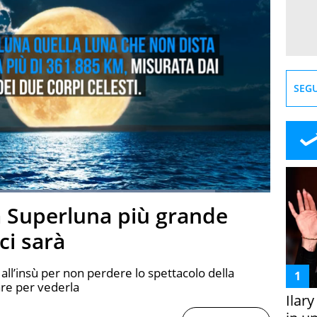
SEGU
Loaded
:
87.77%
la Superluna più grande
creen
ci sarà
o all’insù per non perdere lo spettacolo della
are per vederla
Ilar