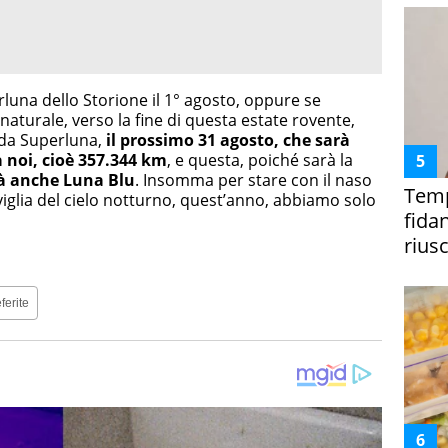
una dello Storione il 1° agosto, oppure se
aturale, verso la fine di questa estate rovente,
a Superluna,
il prossimo 31 agosto, che sarà
 noi, cioè 357.344 km
, e questa, poiché sarà la
à anche Luna Blu
. Insomma per stare con il naso
Temp
raviglia del cielo notturno, quest’anno, abbiamo solo
fida
riusc
ferite