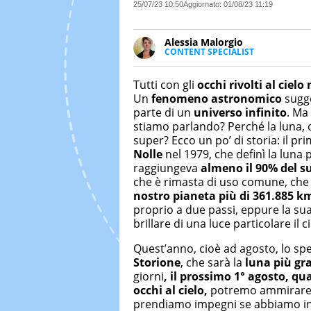
25/07/23 10:50
Aggiornato:
01/08/23 11:19
Alessia Malorgio
CONTENT SPECIALIST
Ha conseguito un Master in Ma
Marketing digitale. Si occupa de
Tutti con gli
occhi rivolti al cielo
di strategie marketing attraverso
Un
fenomeno astronomico
sugge
parte di un
universo infinito
. Ma
stiamo parlando? Perché la luna, c
super? Ecco un po’ di storia: il p
Nolle
nel 1979, che definì la luna 
raggiungeva
almeno il 90% del s
che è rimasta di uso comune, che
nostro pianeta più di 361.885 km
proprio a due passi, eppure la su
brillare di una luce particolare il ci
Quest’anno, cioè ad agosto, lo sp
Storione
, che sarà la
luna più gr
giorni
, il prossimo 1° agosto, q
occhi al cielo,
potremo ammirare u
prendiamo impegni se abbiamo int