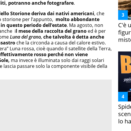
iti, potranno anche fotografare
.
ello Storione deriva dai nativi americani
, che
o storione per l’appunto,
molto abbondante
C'è 
in questo periodo dell’estate
. Ma agosto, non
anche i
l mese della raccolta del grano
ed è per
figur
come
Luna del grano,
che talvolta è detta anche
miste
ssastro
che la circonda a causa del calore estivo.
era” Luna rossa, cioè quando il satellite della Terra,
a effettivamente rosso perché non viene
Sole,
ma invece è illuminata solo dai raggi solari
che lascia passare solo la componente visibile della
Spid
scena
lo h