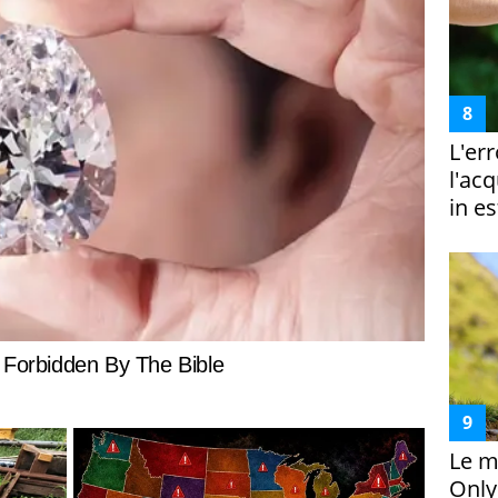
L'er
l'ac
in es
Le m
Only