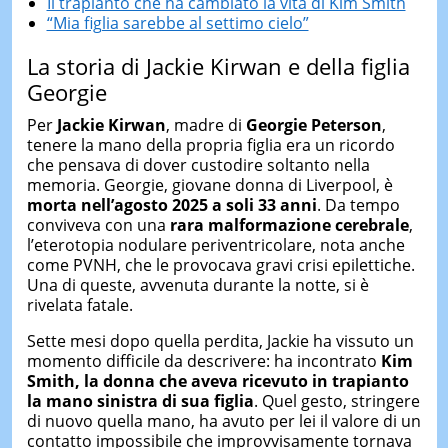
Il trapianto che ha cambiato la vita di Kim Smith
“Mia figlia sarebbe al settimo cielo”
La storia di Jackie Kirwan e della figlia
Georgie
Per
Jackie Kirwan
, madre di
Georgie Peterson
,
tenere la mano della propria figlia era un ricordo
che pensava di dover custodire soltanto nella
memoria. Georgie, giovane donna di Liverpool, è
morta nell’agosto 2025 a
soli
33 anni
. Da tempo
conviveva con una
rara malformazione cerebrale
,
l’eterotopia nodulare periventricolare, nota anche
come PVNH, che le provocava gravi crisi epilettiche.
Una di queste, avvenuta durante la notte, si è
rivelata fatale.
Sette mesi dopo quella perdita, Jackie ha vissuto un
momento difficile da descrivere: ha incontrato
Kim
Smith, la donna che aveva ricevuto in trapianto
la mano sinistra di sua figlia
. Quel gesto, stringere
di nuovo quella mano, ha avuto per lei il valore di un
contatto impossibile che improvvisamente tornava