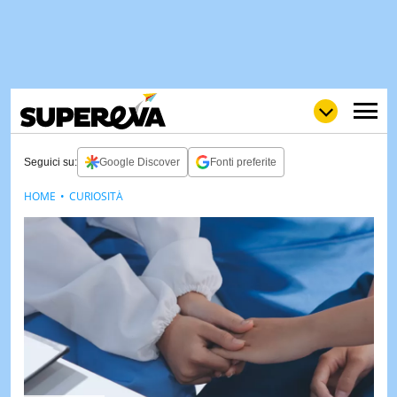
Seguici su:
Google Discover
Fonti preferite
HOME
CURIOSITÀ
NEWS
LOL
GULP
LOVE
STORIE
VIDEO
WOW
POP
CURIOS
CINEM
& TV
QUIZ