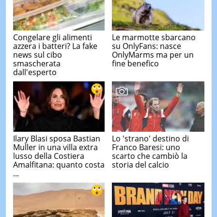
Congelare gli alimenti
Le marmotte sbarcano
azzera i batteri? La fake
su OnlyFans: nasce
news sul cibo
OnlyMarms ma per un
smascherata
fine benefico
dall'esperto
Ilary Blasi sposa Bastian
Lo 'strano' destino di
Muller in una villa extra
Franco Baresi: uno
lusso della Costiera
scarto che cambiò la
Amalfitana: quanto costa
storia del calcio
...