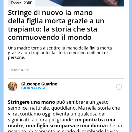
&
Fonte: 123RF
TEST
Stringe di nuovo la mano
MUSIC
della figlia morta grazie a un
&
trapianto: la storia che sta
SPETT
commuovendo il mondo
LE
NOTIZI
DI
Una madre torna a sentire la mano della figlia morta
OGGI
grazie a un trapianto: la storia emoziona milioni di
persone.
LE
NOTIZI
10/05/26 07:35
DI
IERI
Giuseppe Guarino
CONTAT
GIORNALISTA
Ph(D) in Diritto Comparato e processi di
integrazione e attivo nel campo della ricerca, in
Stringere una mano
può sembrare un gesto
particolare sulla Storia contemporanea di America
semplice, naturale, quotidiano. Ma nella storia che
Latina e Spagna. Collabora con numerose testate ed
vi raccontiamo oggi diventa un qualcosa dal
è presidente dell'Associazione Culturale "La
significato ancora più grande:
un ponte tra una
Biblioteca del Sannio".
madre, una figlia scomparsa e una donna
che ha
ricevuto un trapianto in grado di cambiarle la vita.