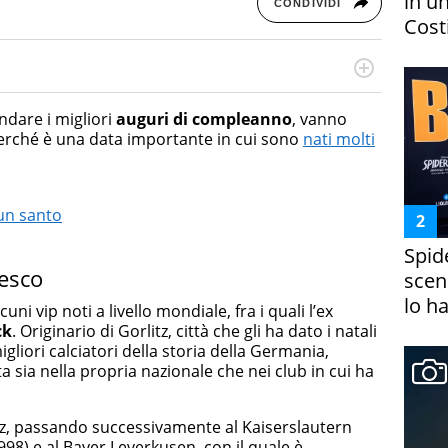
in un
CONDIVIDI
Costi
rketing Management e Google Digital Training su
lla creazione di contenuti in ottica SEO e dello sviluppo
ndare i migliori
auguri di compleanno
, vanno
 canali digitali.
perché è una data importante in cui sono
nati molti
 un santo
Spid
desco
scena
lo h
cuni vip noti a livello mondiale, fra i quali l’ex
ck
. Originario di Gorlitz, città che gli ha dato i natali
igliori calciatori della storia della Germania,
 sia nella propria nazionale che nei club in cui ha
itz, passando successivamente al Kaiserslautern
998) e al Bayer Leverkusen, con il quale è