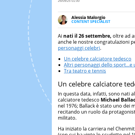
26/09/25 01:00
Alessia Malorgio
CONTENT SPECIALIST
Ha conseguito un Master in Ma
Marketing digitale. Si occupa de
Ai
nati il 26 settembre,
oltre ad a
di strategie marketing attraverso
anche le nostre congratulazioni 
personaggi celebri
.
Un celebre calciatore tedesco
Altri personaggi dello sport...e
Tra teatro e tennis
Un celebre calciatore te
In questa data, infatti, sono nati al
calciatore tedesco
Michael Balla
nel 1976; Ballack è stato uno dei m
recitando un ruolo da protagonista
militato.
Ha iniziato la carriera nel Chenm
(con cui ha vinto lo scudetto nel 1