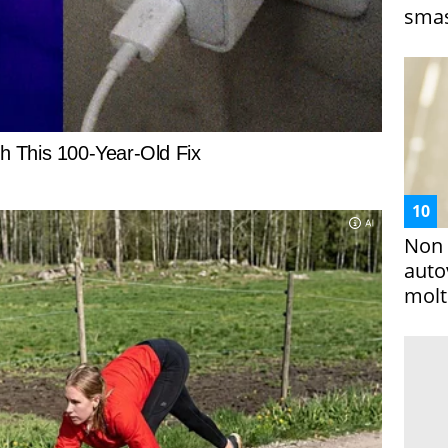
smas
Non 
auto
molto