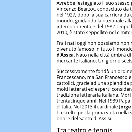
Avrebbe festeggiato il suo stesso
Vincenzo Bearzot, conosciuto da 
nel 1927, dopo la sua carriera da c
mondo, guidando la nazionale all
intercontinentale del 1982. Dopo 
2010, è stato seppellito nel cimite
Fra i nati oggi non possiamo non
divenuto famoso in tutto il mondo
d’Assisi
. Nato nella città umbra di 
mercante italiano. Un giorno scelse
Successivamente fondò un ordine 
Francescano, ma San Francesco è r
cattolici, grazie ad una splendida p
molti letterati ed esperti conside
tradizione letteraria italiana. Morì 
trentacinque anni. Nel 1939 Papa 
d’Italia. Nel 2013 il cardinale
Jorge
ha scelto per la prima volta nella 
onore del Santo di Assisi.
Tra teatro e tennis