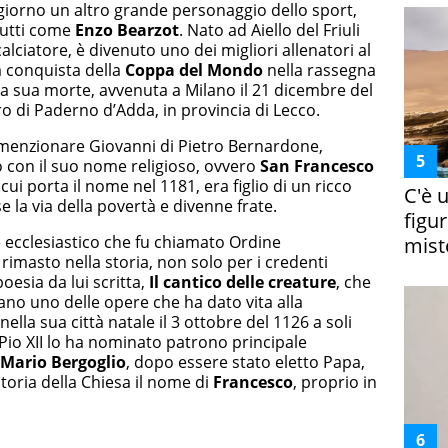
 giorno un altro grande personaggio dello sport,
tutti come
Enzo Bearzot
. Nato ad Aiello del Friuli
alciatore, è divenuto uno dei migliori allenatori al
a conquista della
Coppa del Mondo
nella rassegna
la sua morte, avvenuta a Milano il 21 dicembre del
ro di Paderno d’Adda, in provincia di Lecco.
 menzionare Giovanni di Pietro Bernardone,
 con il suo nome religioso, ovvero
San Francesco
cui porta il nome nel 1181, era figlio di un ricco
C'è 
 la via della povertà e divenne frate.
figur
ecclesiastico che fu chiamato Ordine
miste
imasto nella storia, non solo per i credenti
oesia da lui scritta,
Il cantico delle creature
, che
rano uno delle opere che ha dato vita alla
nella sua città natale il 3 ottobre del 1126 a soli
Pio XII lo ha nominato patrono principale
 Mario Bergoglio
, dopo essere stato eletto Papa,
storia della Chiesa il nome di
Francesco
, proprio in