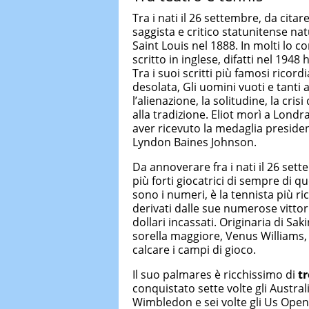
Tra i nati il 26 settembre, da ci
saggista e critico statunitense na
Saint Louis nel 1888. In molti lo 
scritto in inglese, difatti nel 194
Tra i suoi scritti più famosi ricord
desolata, Gli uomini vuoti e tanti 
l’alienazione, la solitudine, la crisi
alla tradizione. Eliot morì a Lond
aver ricevuto la medaglia presiden
Lyndon Baines Johnson.
Da annoverare fra i nati il 26 set
più forti giocatrici di sempre di q
sono i numeri, è la tennista più ri
derivati dalle sue numerose vittori
dollari incassati. Originaria di Sak
sorella maggiore, Venus Williams, a
calcare i campi di gioco.
Il suo palmares è ricchissimo di
tr
conquistato sette volte gli Austral
Wimbledon e sei volte gli Us Open,