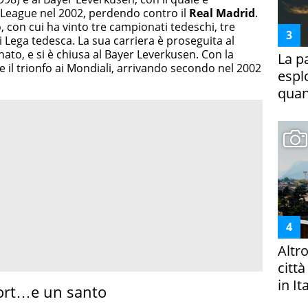
 League nel 2002, perdendo contro il
Real Madrid
.
 con cui ha vinto tre campionati tedeschi, tre
Lega tedesca. La sua carriera è proseguita al
ato, e si è chiusa al Bayer Leverkusen. Con la
La p
e il trionfo ai Mondiali, arrivando secondo nel 2002
espl
quan
Altr
citt
in It
port…e un santo