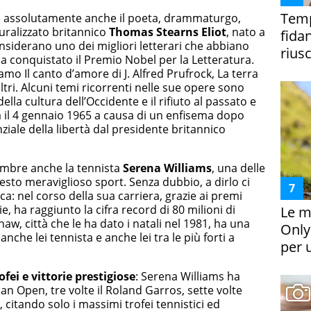
Temp
tare assolutamente anche il poeta, drammaturgo,
turalizzato britannico
Thomas Stearns Eliot
, nato a
fida
considerano uno dei migliori letterari che abbiano
riusc
8 ha conquistato il Premio Nobel per la Letteratura.
iamo Il canto d’amore di J. Alfred Prufrock, La terra
altri. Alcuni temi ricorrenti nelle sue opere sono
 della cultura dell’Occidente e il rifiuto al passato e
ra il 4 gennaio 1965 a causa di un enfisema dopo
ziale della libertà dal presidente britannico
tembre anche la tennista
Serena Williams
, una delle
uesto meraviglioso sport. Senza dubbio, a dirlo ci
cca: nel corso della sua carriera, grazie ai premi
e, ha raggiunto la cifra record di 80 milioni di
Le m
inaw, città che le ha dato i natali nel 1981, ha una
Only
nche lei tennista e anche lei tra le più forti a
per 
ofei e vittorie prestigiose
: Serena Williams ha
ian Open, tre volte il Roland Garros, sette volte
 citando solo i massimi trofei tennistici ed