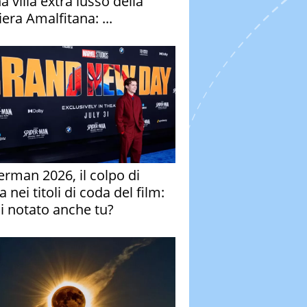
a villa extra lusso della
era Amalfitana: ...
erman 2026, il colpo di
 nei titoli di coda del film:
ai notato anche tu?