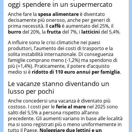
oggi spendere in un supermercato
Anche fare la
spesa
alimentare
è diventato
decisamente più oneroso, anche per generi di
prima necessità. Il
caffè
è aumentato del 25%, il
burro
del 20%, la
frutta
del 7%, i
latticini
del 5,4%.
A influire sono le crisi climatiche nei paesi
produttori, l’aumento dei costi di trasporto e la
solita instabilità internazionale. Di conseguenza
famiglie comprano meno (-1,2%) ma spendono di
più (+1,4%). Praticamente, il potere d’acquisto
medio si è
ridotto di 110 euro annui per famiglia
.
Le vacanze stanno diventando un
lusso per pochi
Anche concedersi una vacanza è diventato più
costoso. I costi per le
ferie al mare
nel 2025 sono
saliti del 5,5% a persona rispetto all’anno
precedente. Gli aumenti variano in base alle località
ma si sono registrati più o meno uniformemente in
tutto il Paese.
Noleggiare due lettini e un