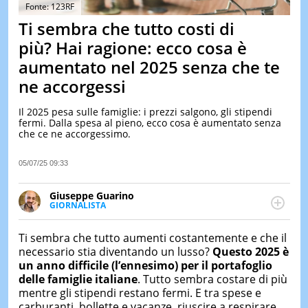
&
Fonte: 123RF
TEST
Ti sembra che tutto costi di
MUSIC
più? Hai ragione: ecco cosa è
&
aumentato nel 2025 senza che te
SPETT
ne accorgessi
LE
NOTIZI
DI
Il 2025 pesa sulle famiglie: i prezzi salgono, gli stipendi
OGGI
fermi. Dalla spesa al pieno, ecco cosa è aumentato senza
che ce ne accorgessimo.
LE
NOTIZI
05/07/25 09:33
DI
IERI
Giuseppe Guarino
CONTAT
GIORNALISTA
Ph(D) in Diritto Comparato e processi di
integrazione e attivo nel campo della ricerca, in
Ti sembra che tutto aumenti costantemente e che il
particolare sulla Storia contemporanea di America
necessario stia diventando un lusso?
Questo 2025 è
Latina e Spagna. Collabora con numerose testate ed
un anno difficile (l’ennesimo) per il portafoglio
è presidente dell'Associazione Culturale "La
delle famiglie italiane
. Tutto sembra costare di più
Biblioteca del Sannio".
mentre gli stipendi restano fermi. E tra spese e
carburanti, bollette e vacanze, riuscire a respirare