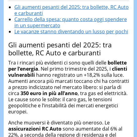
Gli aumenti pesanti del 2025: tra bollette, RC Auto
e carburanti
Carrello della spesa: quanto costa oggi spendere
in un supermercato
Le vacanze stanno diventando un lusso per pochi
Gli aumenti pesanti del 2025: tra
bollette, RC Auto e carburanti
Tra i rincari più evidenti ci sono quelli delle
bollette
per l’energia
. Nel primo trimestre del 2025, i
clienti
vulnerabili
hanno registrato un +18,2% sulla luce.
Aumenti ancora più marcati toccano chi ha contratti
a prezzo indicizzato nel mercato libero: si parla di
circa
350 euro in più all’anno
, tra gas ed elettricità.
Le cause sono le solite: il caro gas, le tensioni
geopolitiche e l’instabilità dei mercati energetici
europei.
Anche muoversi è diventato più oneroso. Le
assicurazioni RC Auto
sono aumentate dal 6% al
22%, a seconda della regione di residenza e del