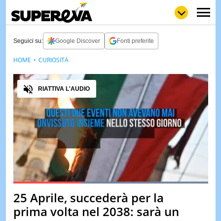
Seguici su:
Google Discover
Fonti preferite
HOME
CURIOSITÀ
NEWS
LOL
GULP
LOVE
Audio
STORIE
RIATTIVA L'AUDIO
VIDEO
WOW
POP
CURIOS
CINEM
& TV
QUIZ
&
TEST
Loaded
:
100.00%
25 Aprile, succederà per la
Pause
Unmute
MUSIC
prima volta nel 2038: sarà un
&
SPETT