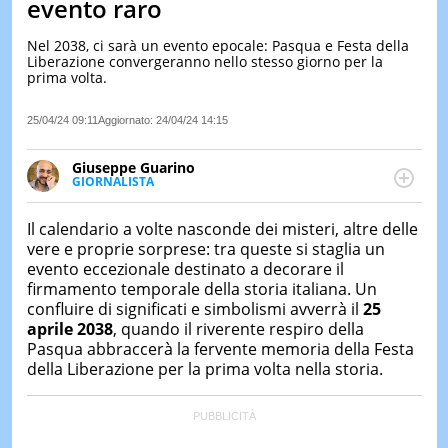
evento raro
LE
NOTIZI
Nel 2038, ci sarà un evento epocale: Pasqua e Festa della
DI
Liberazione convergeranno nello stesso giorno per la
OGGI
prima volta.
LE
25/04/24 09:11
Aggiornato:
24/04/24 14:15
NOTIZI
DI
IERI
Giuseppe Guarino
GIORNALISTA
CONTAT
Ph(D) in Diritto Comparato e processi di
integrazione e attivo nel campo della ricerca, in
Il calendario a volte nasconde dei misteri, altre delle
particolare sulla Storia contemporanea di America
vere e proprie sorprese: tra queste si staglia un
Latina e Spagna. Collabora con numerose testate ed
evento eccezionale destinato a decorare il
è presidente dell'Associazione Culturale "La
firmamento temporale della storia italiana. Un
Biblioteca del Sannio".
confluire di significati e simbolismi avverrà il
25
aprile 2038
, quando il riverente respiro della
Pasqua abbraccerà la fervente memoria della Festa
della Liberazione per la prima volta nella storia.