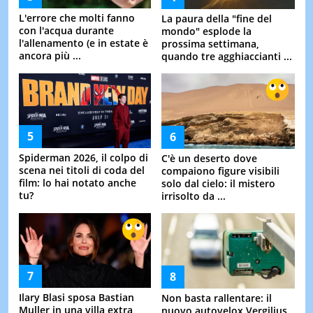
L'errore che molti fanno
La paura della "fine del
con l'acqua durante
mondo" esplode la
l'allenamento (e in estate è
prossima settimana,
ancora più ...
quando tre agghiaccianti ...
Spiderman 2026, il colpo di
C'è un deserto dove
scena nei titoli di coda del
compaiono figure visibili
film: lo hai notato anche
solo dal cielo: il mistero
tu?
irrisolto da ...
Ilary Blasi sposa Bastian
Non basta rallentare: il
Muller in una villa extra
nuovo autovelox Vergilius