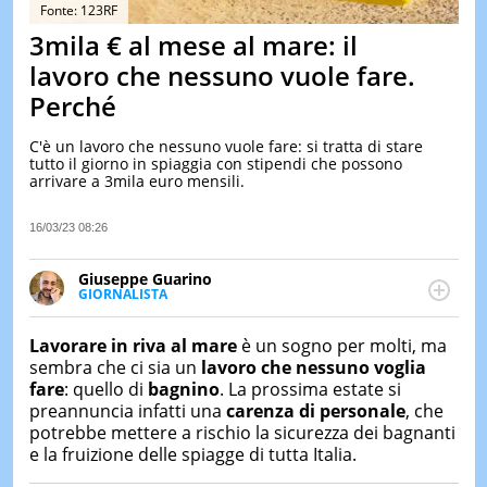
&
Fonte: 123RF
TEST
3mila € al mese al mare: il
MUSIC
lavoro che nessuno vuole fare.
&
Perché
SPETT
LE
C'è un lavoro che nessuno vuole fare: si tratta di stare
NOTIZI
tutto il giorno in spiaggia con stipendi che possono
DI
arrivare a 3mila euro mensili.
OGGI
LE
16/03/23 08:26
NOTIZI
DI
Giuseppe Guarino
IERI
GIORNALISTA
Ph(D) in Diritto Comparato e processi di
CONTAT
integrazione e attivo nel campo della ricerca, in
Lavorare in riva al mare
è un sogno per molti, ma
particolare sulla Storia contemporanea di America
sembra che ci sia un
lavoro che nessuno voglia
Latina e Spagna. Collabora con numerose testate ed
fare
: quello di
bagnino
. La prossima estate si
è presidente dell'Associazione Culturale "La
preannuncia infatti una
carenza di personale
, che
Biblioteca del Sannio".
potrebbe mettere a rischio la sicurezza dei bagnanti
e la fruizione delle spiagge di tutta Italia.