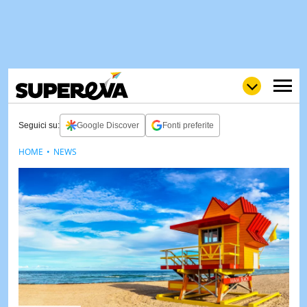
Seguici su:
Google Discover
Fonti preferite
HOME
NEWS
NEWS
LOL
GULP
LOVE
STORIE
VIDEO
WOW
POP
CURIOS
CINEM
& TV
QUIZ