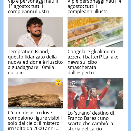
Vip e personaggi nati il
Vip e personaggi nati il 4
1° agosto: tutti i
agosto: tutti i
compleanni illustri
compleanni illustri
Temptation Island,
Congelare gli alimenti
questo fidanzato della
azzera i batteri? La fake
nuova edizione è riuscito
news sul cibo
a guadagnare 10mila
smascherata
euro in ...
dall'esperto
C'è un deserto dove
Lo 'strano' destino di
compaiono figure visibili
Franco Baresi: uno
solo dal cielo: il mistero
scarto che cambiò la
irrisolto da 2000 anni ...
storia del calcio