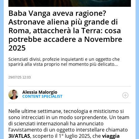
&
TEST
Baba Vanga aveva ragione?
MUSIC
Astronave aliena più grande di
&
Roma, attaccherà la Terra: cosa
SPETT
potrebbe accadere a Novembre
LE
NOTIZI
2025
DI
OGGI
Scienziati divisi, profezie inquietanti e un oggetto che
sparirà alla vista proprio nel momento più delicato...
LE
NOTIZI
DI
29/07/25 12:03
IERI
Alessia Malorgio
CONTAT
CONTENT SPECIALIST
Ha conseguito un Master in Marketing Management
e Google Digital Training su Marketing digitale. Si
Nelle ultime settimane, tecnologia e misticismo si
occupa della creazione di contenuti in ottica SEO e
sono intrecciati in un modo sorprendente. Un team
dello sviluppo di strategie marketing attraverso
di scienziati internazionali ha annunciato
canali digitali.
l’avvistamento di un oggetto interstellare chiamato
3I/ATLAS
, scoperto il 1° luglio 2025, che
viaggia