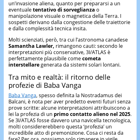
un’invasione aliena, quanto per prepararsi a un
eventuale
tentativo di sorveglianza
o
manipolazione visuale o magnetica della Terra. I
sospetti derivano dalla congestione delle traiettorie
e dalla complessità tecnica insita.
Molti scienziati, però, tra cui l’astronoma canadese
Samantha Lawler,
rimangono cauti: secondo le
interpretazioni più conservative, 3I/ATLAS è
perfettamente plausibile come
cometa
interstellare
generata da sistemi solari lontani.
Tra mito e realtà: il ritorno delle
profezie di Baba Vanga
Baba Vanga
, spesso definita la Nostradamus dei
Balcani, è nota per aver predetto eventi futuri senza
prove scritte: alcune interpretazioni attribuiscono a
lei la profezia di un
primo contatto alieno nel 2025
.
Se 3I/ATLAS fosse davvero una navi­cella tecnologica,
molti considererebbero questa ‘profezia’ un
incredibile atto di premonizione. Cosa ci resta da
fare? Per ora, possiamo solo rimanere in vigile