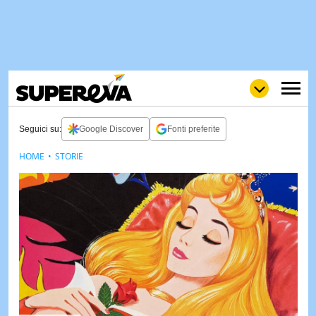
Seguici su:
Google Discover
Fonti preferite
HOME
STORIE
NEWS
LOL
GULP
LOVE
STORIE
VIDEO
WOW
POP
CURIOS
CINEM
& TV
QUIZ