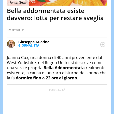
&
Fonte: Getty
TEST
Bella addormentata esiste
MUSIC
davvero: lotta per restare sveglia
&
SPETT
07/03/23 08:29
LE
NOTIZI
DI
Giuseppe Guarino
OGGI
GIORNALISTA
Ph(D) in Diritto Comparato e processi di
LE
integrazione e attivo nel campo della ricerca, in
Joanna Cox, una donna di 40 anni proveniente dal
NOTIZI
particolare sulla Storia contemporanea di America
DI
West Yorkshire, nel Regno Unito, si descrive come
Latina e Spagna. Collabora con numerose testate ed
IERI
una vera e propria
Bella Addormentata
realmente
è presidente dell'Associazione Culturale "La
esistente, a causa di un raro disturbo del sonno che
Biblioteca del Sannio".
CONTAT
la fa
dormire fino a 22 ore al giorno
.