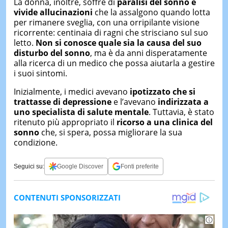
La donna, inoltre, soffre di
paralisi del sonno e
vivide allucinazioni
che la assalgono quando lotta
per rimanere sveglia, con una orripilante visione
ricorrente: centinaia di ragni che strisciano sul suo
letto.
Non si conosce quale sia la causa del suo
disturbo del sonno
, ma è da anni disperatamente
alla ricerca di un medico che possa aiutarla a gestire
i suoi sintomi.
Inizialmente, i medici avevano
ipotizzato che si
trattasse di depressione
e l’avevano
indirizzata a
uno specialista di salute mentale
. Tuttavia, è stato
ritenuto più appropriato il
ricorso a una clinica del
sonno
che, si spera, possa migliorare la sua
condizione.
Seguici su:
Google Discover
Fonti preferite