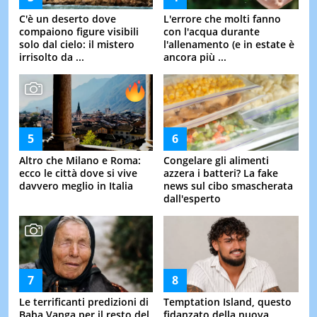
C'è un deserto dove
L'errore che molti fanno
compaiono figure visibili
con l'acqua durante
solo dal cielo: il mistero
l'allenamento (e in estate è
irrisolto da ...
ancora più ...
Altro che Milano e Roma:
Congelare gli alimenti
ecco le città dove si vive
azzera i batteri? La fake
davvero meglio in Italia
news sul cibo smascherata
dall'esperto
Le terrificanti predizioni di
Temptation Island, questo
Baba Vanga per il resto del
fidanzato della nuova