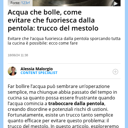
&
Fonte:
123rf
TEST
Acqua che bolle, come
MUSIC
evitare che fuoriesca dalla
&
pentola: trucco del mestolo
SPETT
LE
Evitare che l'acqua fuoriesca dalla pentola sporcando tutta
NOTIZI
la cucina è possibile: ecco come fare
DI
OGGI
18/06/24 11:38
LE
NOTIZI
Alessia Malorgio
DI
CONTENT SPECIALIST
IERI
Ha conseguito un Master in Marketing Management
e Google Digital Training su Marketing digitale. Si
CONTAT
Far bollire l’acqua può sembrare un’operazione
occupa della creazione di contenuti in ottica SEO e
semplice, ma chiunque abbia passato del tempo in
dello sviluppo di strategie marketing attraverso
cucina sa quanto possa essere frustrante quando
canali digitali.
l’acqua comincia a
traboccare dalla pentola
,
creando disordine e potenziali rischi di ustioni.
Fortunatamente, esiste un trucco tanto semplice
quanto efficace per evitare questo problema: il
trucco del mestolo. In questo articolo, esploreremo