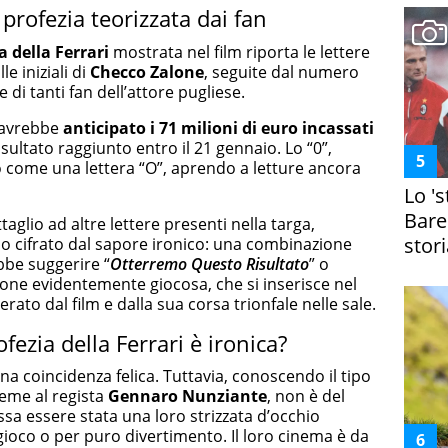
a profezia teorizzata dai fan
a della Ferrari
mostrata nel film riporta le lettere
le iniziali di
Checco Zalone
, seguite dal numero
 di tanti fan dell’attore pugliese.
” avrebbe
anticipato i 71 milioni di euro incassati
ultato raggiunto entro il 21 gennaio. Lo “0”,
o come una lettera “O”, aprendo a letture ancora
Lo '
Bare
aglio ad altre lettere presenti nella targa,
stori
o cifrato dal sapore ironico: una combinazione
bbe suggerire “
Otterremo Questo Risultato
” o
ione evidentemente giocosa, che si inserisce nel
rato dal film e dalla sua corsa trionfale nelle sale.
fezia della Ferrari è ironica?
i una coincidenza felica. Tuttavia, conoscendo il tipo
ieme al regista
Gennaro Nunziante
, non è del
sa essere stata una loro strizzata d’occhio
gioco o per puro divertimento. Il loro cinema è da