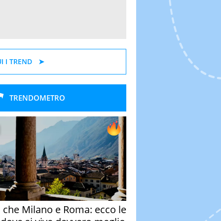
I I TREND
TRENDOMETRO
o che Milano e Roma: ecco le