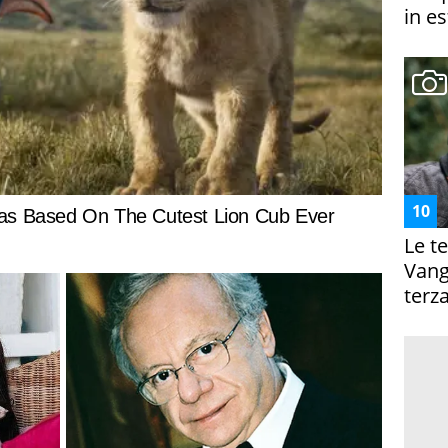
in es
Le te
Vanga
terza