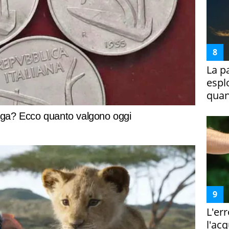
La p
espl
quan
L'er
l'ac