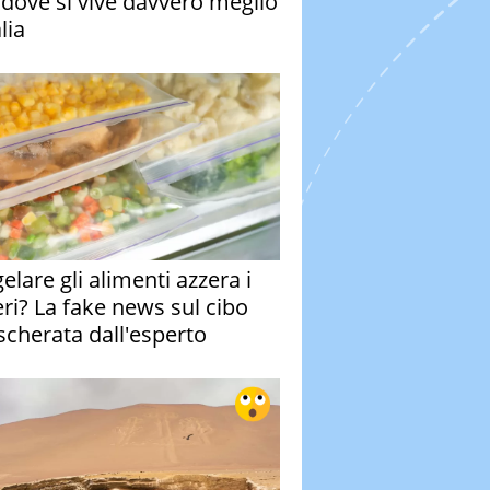
à dove si vive davvero meglio
alia
elare gli alimenti azzera i
eri? La fake news sul cibo
cherata dall'esperto