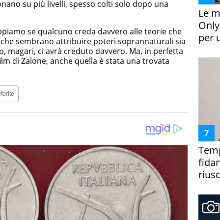
nano su più livelli, spesso colti solo dopo una
Le m
Only
appiamo se qualcuno creda davvero alle teorie che
per 
 e che sembrano attribuire poteri soprannaturali sia
, magari, ci avrà creduto davvero. Ma, in perfetta
 film di Zalone, anche quella è stata una trovata
ferite
Temp
fida
riusc