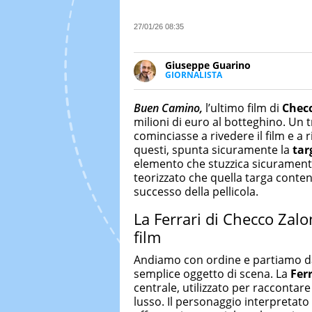
27/01/26 08:35
Giuseppe Guarino
GIORNALISTA
Ph(D) in Diritto Comparato e pro
particolare sulla Storia conte
Buen Camino,
l’ultimo film di
Chec
numerose testate ed è president
milioni di euro al botteghino. Un 
cominciasse a rivedere il film e a r
questi, spunta sicuramente la
tar
elemento che stuzzica sicurament
teorizzato che quella targa conte
successo della pellicola.
La Ferrari di Checco Zalo
film
Andiamo con ordine e partiamo da
semplice oggetto di scena. La
Ferr
centrale, utilizzato per raccontare
lusso. Il personaggio interpretat