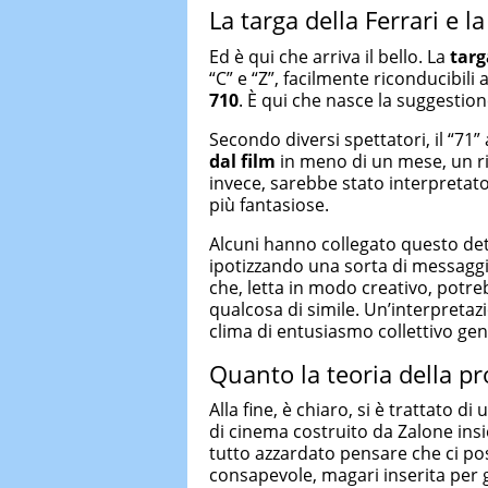
La targa della Ferrari e l
Ed è qui che arriva il bello. La
targ
“C” e “Z”, facilmente riconducibili al
710
. È qui che nasce la suggestione
Secondo diversi spettatori, il “71
dal film
in meno di un mese, un ris
invece, sarebbe stato interpretat
più fantasiose.
Alcuni hanno collegato questo dett
ipotizzando una sorta di messaggi
che, letta in modo creativo, potre
qualcosa di simile. Un’interpretaz
clima di entusiasmo collettivo gene
Quanto la teoria della pro
Alla fine, è chiaro, si è trattato d
di cinema costruito da Zalone ins
tutto azzardato pensare che ci pos
consapevole, magari inserita per 