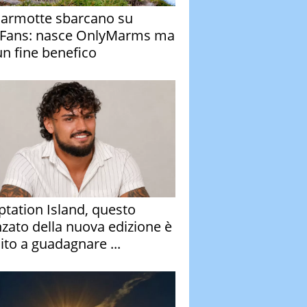
armotte sbarcano su
Fans: nasce OnlyMarms ma
un fine benefico
tation Island, questo
nzato della nuova edizione è
ito a guadagnare ...