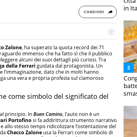
citt
in It
CONDIVIDI
cessi di integrazione e attivo nel campo della ricerca, in
mporanea di America Latina e Spagna. Collabora con
co Zalone
, ha superato la quota record dei 71
e dell'Associazione Culturale "La Biblioteca del Sannio".
traguardo immenso che ha fatto sì che il pubblico
ileggere alcuni dei suoi dettagli più curiosi. Tra
ga della Ferrari
guidata dal protagonista. Un
e l’immaginazione, dato che in molti hanno
Cong
nga una vera e propria profezia sul clamoroso
batt
smas
ne come simbolo del significato del
l principio. In
Buen Camino
, l’auto non è un
ari
Portofino
si fa addirittura strumento narrativo
 e allo stesso tempo ridicolizzare l’ostentazione del
o da
Checco Zalone
usa la Ferrari come simbolo di