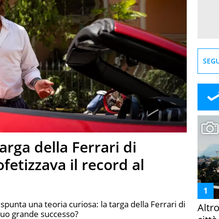
SEGU
rga della Ferrari di
etizzava il record al
punta una teoria curiosa: la targa della Ferrari di
Altr
suo grande successo?