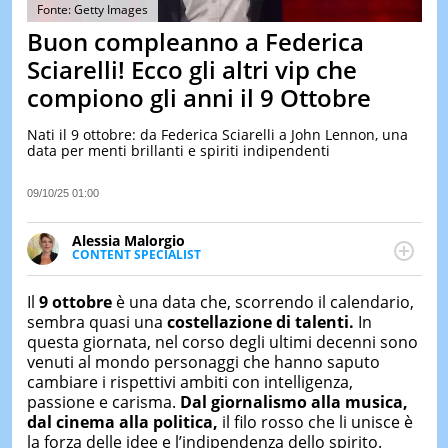
&
Fonte: Getty Images
TEST
Buon compleanno a Federica
MUSIC
Sciarelli! Ecco gli altri vip che
&
compiono gli anni il 9 Ottobre
SPETT
LE
Nati il 9 ottobre: da Federica Sciarelli a John Lennon, una
NOTIZI
data per menti brillanti e spiriti indipendenti
DI
OGGI
09/10/25 01:00
LE
NOTIZI
Alessia Malorgio
DI
CONTENT SPECIALIST
IERI
Ha conseguito un Master in Marketing Management
e Google Digital Training su Marketing digitale. Si
CONTAT
Il
9 ottobre
è una data che, scorrendo il calendario,
occupa della creazione di contenuti in ottica SEO e
sembra quasi una
costellazione di talenti.
In
dello sviluppo di strategie marketing attraverso
questa giornata, nel corso degli ultimi decenni sono
canali digitali.
venuti al mondo personaggi che hanno saputo
cambiare i rispettivi ambiti con intelligenza,
passione e carisma.
Dal giornalismo alla musica,
dal cinema alla politica,
il filo rosso che li unisce è
la forza delle idee e l’indipendenza dello spirito.