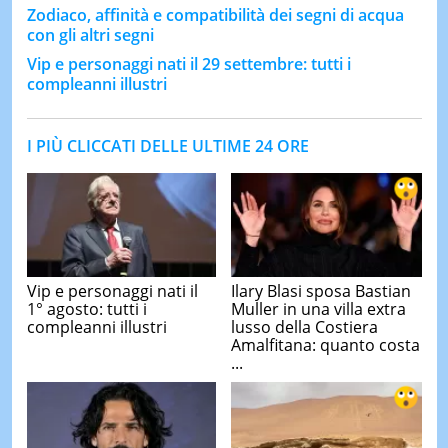
Zodiaco, affinità e compatibilità dei segni di acqua
con gli altri segni
Vip e personaggi nati il 29 settembre: tutti i
compleanni illustri
I PIÙ CLICCATI DELLE ULTIME 24 ORE
Vip e personaggi nati il
Ilary Blasi sposa Bastian
1° agosto: tutti i
Muller in una villa extra
compleanni illustri
lusso della Costiera
Amalfitana: quanto costa
...