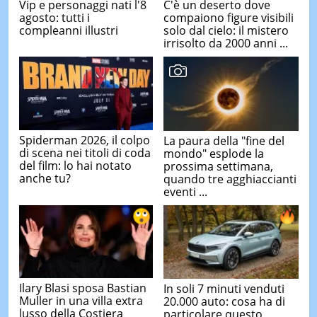
Vip e personaggi nati l'8
C'è un deserto dove
agosto: tutti i
compaiono figure visibili
compleanni illustri
solo dal cielo: il mistero
irrisolto da 2000 anni ...
Spiderman 2026, il colpo
La paura della "fine del
di scena nei titoli di coda
mondo" esplode la
del film: lo hai notato
prossima settimana,
anche tu?
quando tre agghiaccianti
eventi ...
Ilary Blasi sposa Bastian
In soli 7 minuti venduti
Muller in una villa extra
20.000 auto: cosa ha di
lusso della Costiera
particolare questo