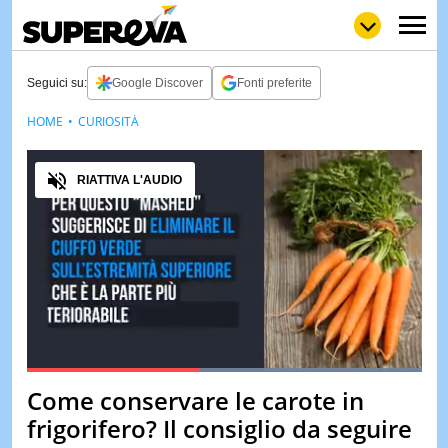
Seguici su:
Google Discover
Fonti preferite
HOME
CURIOSITÀ
NEWS
LOL
GULP
LOVE
Audio
STORIE
RIATTIVA L'AUDIO
VIDEO
WOW
POP
CURIOS
CINEM
& TV
QUIZ
&
TEST
Loaded
:
100.00%
Come conservare le carote in
Pause
Unmute
MUSIC
frigorifero? Il consiglio da seguire
&
SPETT