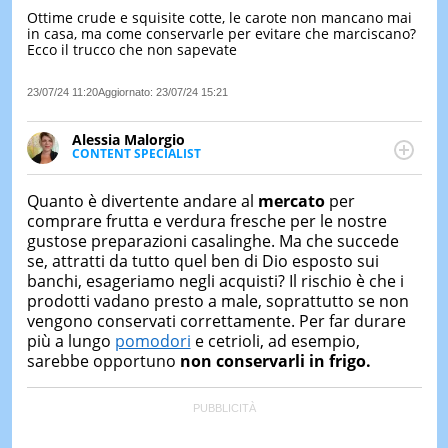
Ottime crude e squisite cotte, le carote non mancano mai
LE
in casa, ma come conservarle per evitare che marciscano?
NOTIZI
Ecco il trucco che non sapevate
DI
OGGI
23/07/24 11:20
Aggiornato:
23/07/24 15:21
LE
NOTIZI
Alessia Malorgio
DI
CONTENT SPECIALIST
IERI
Ha conseguito un Master in Marketing Management
e Google Digital Training su Marketing digitale. Si
CONTAT
Quanto è divertente andare al
mercato
per
occupa della creazione di contenuti in ottica SEO e
comprare frutta e verdura fresche per le nostre
dello sviluppo di strategie marketing attraverso
gustose preparazioni casalinghe. Ma che succede
canali digitali.
se, attratti da tutto quel ben di Dio esposto sui
banchi, esageriamo negli acquisti? Il rischio è che i
prodotti vadano presto a male, soprattutto se non
vengono conservati correttamente. Per far durare
più a lungo
pomodori
e cetrioli, ad esempio,
sarebbe opportuno
non conservarli in frigo.