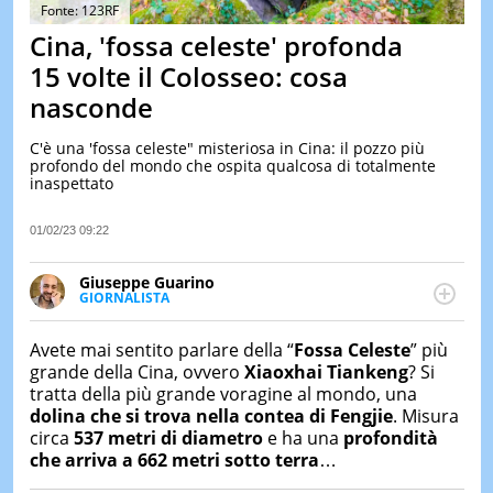
&
Fonte: 123RF
TEST
Cina, 'fossa celeste' profonda
MUSIC
15 volte il Colosseo: cosa
&
nasconde
SPETT
LE
C'è una 'fossa celeste" misteriosa in Cina: il pozzo più
NOTIZI
profondo del mondo che ospita qualcosa di totalmente
DI
inaspettato
OGGI
LE
01/02/23 09:22
NOTIZI
DI
Giuseppe Guarino
IERI
GIORNALISTA
Ph(D) in Diritto Comparato e processi di
CONTAT
integrazione e attivo nel campo della ricerca, in
Avete mai sentito parlare della “
Fossa Celeste
” più
particolare sulla Storia contemporanea di America
grande della Cina, ovvero
Xiaoxhai Tiankeng
? Si
Latina e Spagna. Collabora con numerose testate ed
tratta della più grande voragine al mondo, una
è presidente dell'Associazione Culturale "La
dolina che si trova nella contea di Fengjie
. Misura
Biblioteca del Sannio".
circa
537 metri di diametro
e ha una
profondità
che arriva a 662 metri sotto terra
…