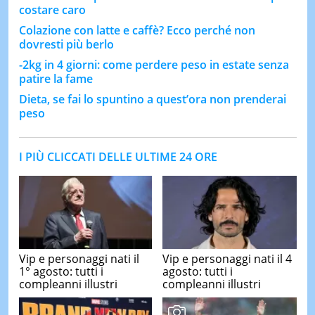
costare caro
Colazione con latte e caffè? Ecco perché non
dovresti più berlo
-2kg in 4 giorni: come perdere peso in estate senza
patire la fame
Dieta, se fai lo spuntino a quest’ora non prenderai
peso
I PIÙ CLICCATI DELLE ULTIME 24 ORE
Vip e personaggi nati il
Vip e personaggi nati il 4
1° agosto: tutti i
agosto: tutti i
compleanni illustri
compleanni illustri