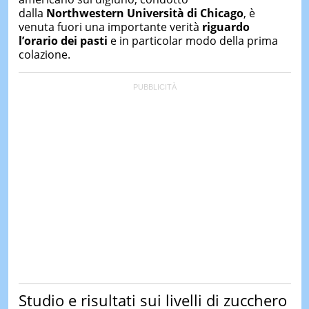
&
dalla
Northwestern Università di Chicago
, è
TEST
venuta fuori una importante verità
riguardo
l’orario dei pasti
e in particolar modo della prima
MUSIC
&
colazione.
SPETT
LE
NOTIZI
DI
OGGI
LE
NOTIZI
DI
IERI
CONTAT
Studio e risultati sui livelli di zucchero