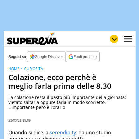
Seguici su:
Google Discover
Fonti preferite
HOME
CURIOSITÀ
Colazione, ecco perchè è
NEWS
LOL
GULP
LOVE
meglio farla prima delle 8.30
STORIE
La colazione resta il pasto più importante della giornata:
VIDEO
vietato saltarla oppure farla in modo scorretto.
L'importante però è l'orario
WOW
POP
CURIOS
CINEM
22/03/21 15:09
& TV
Quando si dice la
serendipity
: da uno studio
QUIZ
americano sul digiuno, condotto