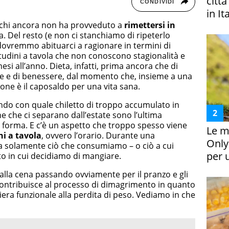
citt
CONDIVIDI
in It
r chi ancora non ha provveduto a
rimettersi in
va. Del resto (e non ci stanchiamo di ripeterlo
ovremmo abituarci a ragionare in termini di
itudini a tavola che non conoscono stagionalità e
si all’anno. Dieta, infatti, prima ancora che di
e e di benessere, dal momento che, insieme a una
zione è il caposaldo per una vita sana.
ndo con quale chiletto di troppo accumulato in
e che ci separano dall’estate sono l’ultima
o forma. E c’è un aspetto che troppo spesso viene
Le m
ni a tavola
, ovvero l’orario. Durante una
Only
ta solamente ciò che consumiamo – o ciò a cui
per 
 in cui decidiamo di mangiare.
e alla cena passando ovviamente per il pranzo e gli
 contribuisce al processo di dimagrimento in quanto
era funzionale alla perdita di peso. Vediamo in che