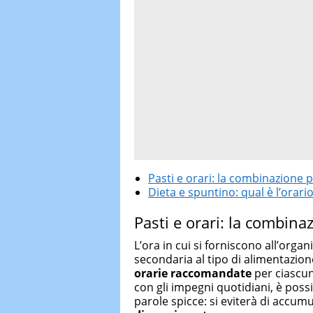
Pasti e orari: la combinazione p
Dieta e spuntino: qual è l’orari
Pasti e orari: la combina
L’ora in cui si forniscono all’orga
secondaria al tipo di alimentazione 
orarie raccomandate
per ciascun
con gli impegni quotidiani, è possi
parole spicce: si eviterà di accumu