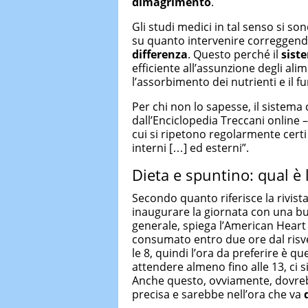
dimagrimento
.
Gli studi medici in tal senso si so
su quanto intervenire correggendo
differenza
. Questo perché il
sist
efficiente all’assunzione degli alim
l’assorbimento dei nutrienti e il
Per chi non lo sapesse, il sistema 
dall’Enciclopedia Treccani online – 
cui si ripetono regolarmente cert
interni […] ed esterni”.
Dieta e spuntino: qual è l
Secondo quanto riferisce la rivista 
inaugurare la giornata con una buo
generale, spiega l’American Heart
consumato entro due ore dal risv
le 8, quindi l’ora da preferire è qu
attendere almeno fino alle 13, ci
Anche questo, ovviamente, dovreb
precisa e sarebbe nell’ora che va