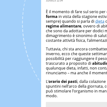
31/05/23 11:04
È il momento di fare sul serio pe
forma
in vista della stagione esti
sempre) quando si parla di
dieta
d
regime alimentare
, ovvero di ab
che sono da adottare per dodici me
dimagrimento è sinonimo di salut
costante attività fisica, l’alimenta
Tuttavia, chi sta ancora combatte
inverno, ecco che queste settiman
possibilità per raggiungere il pes
trascurato a proposito di
abitudi
qualunque dieta, infatti, non con
rinunciamo – ma anche il momento
L’
orario dei pasti
, dalla colazion
spuntini nell’arco della giornata,
può stimolare l’organismo in mani
modo.