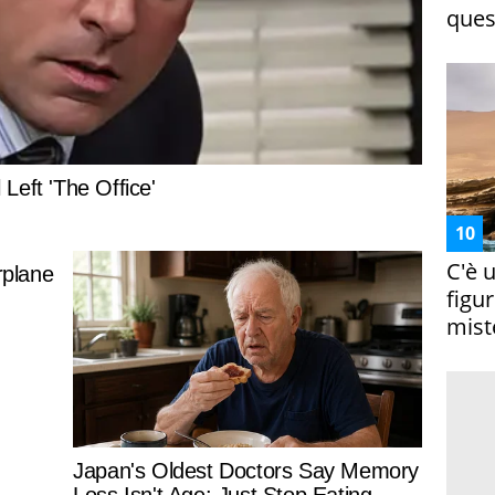
ques
C'è 
figur
miste