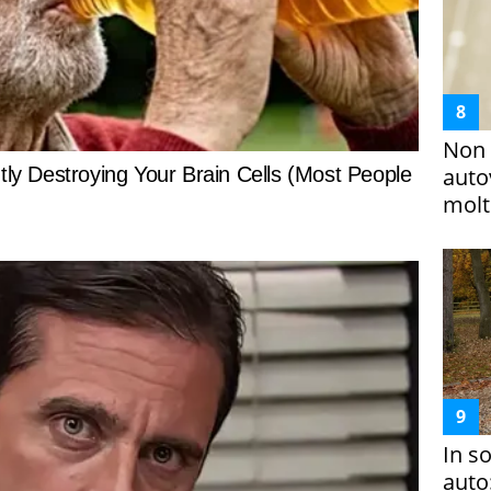
Non 
auto
molto
In s
auto