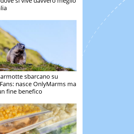
à dove si vive davvero meglio
alia
armotte sbarcano su
Fans: nasce OnlyMarms ma
un fine benefico