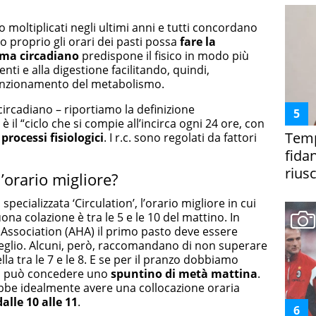
no moltiplicati negli ultimi anni e tutti concordano
 proprio gli orari dei pasti possa
fare la
ema circadiano
predispone il fisico in modo più
enti e alla digestione facilitando, quindi,
 funzionamento del metabolismo.
circadiano – riportiamo la definizione
è il “ciclo che si compie all’incirca ogni 24 ore, con
Temp
i
processi fisiologici
. I r.c. sono regolati da fattori
fida
riusc
’orario migliore?
specializzata ‘Circulation’, l’orario migliore in cui
na colazione è tra le 5 e le 10 del mattino. In
 Association (AHA) il primo pasto deve essere
eglio. Alcuni, però, raccomandano di non superare
ella tra le 7 e le 8. E se per il pranzo dobbiamo
 si può concedere uno
spuntino di metà mattina
.
be idealmente avere una collocazione oraria
dalle 10 alle 11
.