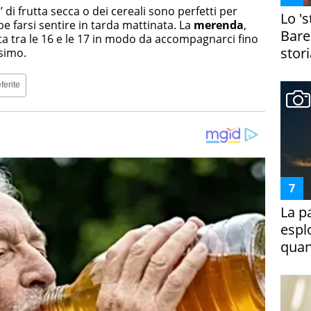
 di frutta secca o dei cereali sono perfetti per
Lo '
e farsi sentire in tarda mattinata. La
merenda
,
Bare
 tra le 16 e le 17 in modo da accompagnarci fino
stori
ssimo.
ferite
La p
espl
quan