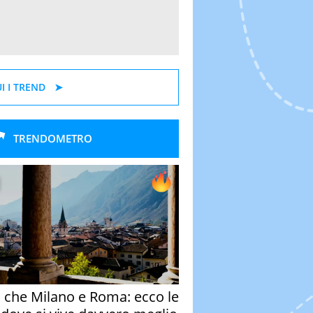
I I TREND
TRENDOMETRO
o che Milano e Roma: ecco le