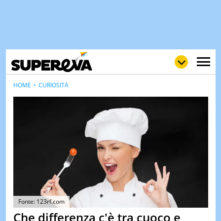
HOME
CURIOSITÀ
NEWS
LOL
GULP
LOVE
STORIE
VIDEO
WOW
POP
CURIOS
CINEM
& TV
Fonte: 123rf.com
Che differenza c'è tra cuoco e
QUIZ