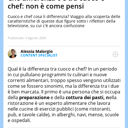
&
chef: non è come pensi
TEST
Cuoco e chef cosa li differenzia? Viaggio alla scoperta delle
MUSIC
caratteristiche di queste due figure sotto i riflettori della
&
televisione, su cui c'è ancora confusione
SPETT
LE
Pubblicato:
6 Agosto 2024
NOTIZI
DI
OGGI
Alessia Malorgio
CONTENT SPECIALIST
Ha conseguito un Master in Marketing Management
LE
NOTIZI
e Google Digital Training su Marketing digitale. Si
Qual è la differenza tra cuoco e chef? In un periodo
DI
occupa della creazione di contenuti in ottica SEO e
in cui pullulano programmi tv culinari e nuove
IERI
dello sviluppo di strategie marketing attraverso
correnti alimentari, troppo spesso vengono utilizzati
canali digitali.
CONTAT
come se fossero sinonimi, ma la differenza tra i due
è ben marcata. Il primo è una persona che si occupa
della
preparazione
e della
cottura dei pasti, n
ella
ristorazione è un esperto alimentare che lavora
nelle cucine di esercizi pubblici (come ristoranti,
pub, e tavole calde), in alberghi, navi, mense, scuole
e ospedali.