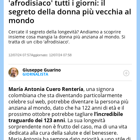
'afrodisiaco' tutti i giorni: il
LE
segreto della donna più vecchia al
NOTIZI
mondo
DI
OGGI
Cercate il segreto della longevità? Andiamo a scoprire
LE
insieme cosa mangia la donna più anziana al mondo. Si
NOTIZI
tratta di un cibo 'afrodisiaco'.
DI
IERI
12/07/24 07:57
Aggiornato:
12/07/24 07:58
CONTAT
Giuseppe Guarino
GIORNALISTA
Ph(D) in Diritto Comparato e processi di
integrazione e attivo nel campo della ricerca, in
María Antonia Cuero Rentería
, una signora
particolare sulla Storia contemporanea di America
colombiana che sta diventando particolarmente
Latina e Spagna. Collabora con numerose testate ed
celebre sul web, potrebbe diventare la persona più
è presidente dell'Associazione Culturale "La
anziana al mondo, dato che ha 122 anni di età e il
Biblioteca del Sannio".
prossimo ottobre potrebbe tagliare
l’incredibile
traguardo dei 12
3
anni
. La sua longevità
sorprendente non è frutto del caso, ma di una vita
dedicata alla cura della salute e del benessere.
Maria Antonia ha sempre dato priorità a uno stile di