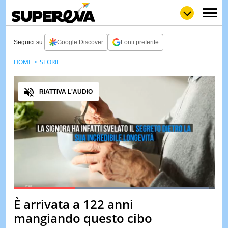
Seguici su:
Google Discover
Fonti preferite
HOME
STORIE
NEWS
LOL
GULP
LOVE
Audio
STORIE
RIATTIVA L'AUDIO
VIDEO
WOW
POP
CURIOS
CINEM
& TV
QUIZ
&
TEST
Loaded
:
97.15%
È arrivata a 122 anni
Pause
Unmute
MUSIC
mangiando questo cibo
&
SPETT