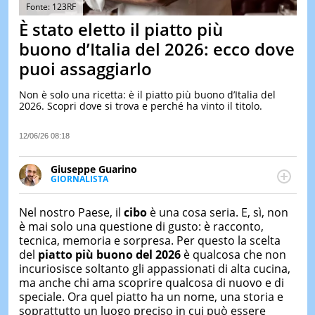
&
Fonte: 123RF
TEST
È stato eletto il piatto più
MUSIC
buono d’Italia del 2026: ecco dove
&
puoi assaggiarlo
SPETT
LE
Non è solo una ricetta: è il piatto più buono d’Italia del
NOTIZI
2026. Scopri dove si trova e perché ha vinto il titolo.
DI
OGGI
12/06/26 08:18
LE
NOTIZI
Giuseppe Guarino
DI
GIORNALISTA
IERI
Ph(D) in Diritto Comparato e processi di
integrazione e attivo nel campo della ricerca, in
CONTAT
Nel nostro Paese, il
cibo
è una cosa seria. E, sì, non
particolare sulla Storia contemporanea di America
è mai solo una questione di gusto: è racconto,
Latina e Spagna. Collabora con numerose testate ed
tecnica, memoria e sorpresa. Per questo la scelta
è presidente dell'Associazione Culturale "La
del
piatto più buono del 2026
è qualcosa che non
Biblioteca del Sannio".
incuriosisce soltanto gli appassionati di alta cucina,
ma anche chi ama scoprire qualcosa di nuovo e di
speciale. Ora quel piatto ha un nome, una storia e
soprattutto un luogo preciso in cui può essere