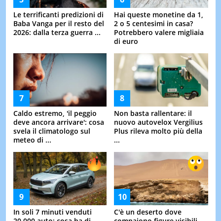
Le terrificanti predizioni di
Hai queste monetine da 1,
Baba Vanga per il resto del
2 o 5 centesimi in casa?
2026: dalla terza guerra ...
Potrebbero valere migliaia
di euro
Caldo estremo, 'il peggio
Non basta rallentare: il
deve ancora arrivare': cosa
nuovo autovelox Vergilius
svela il climatologo sul
Plus rileva molto più della
meteo di ...
...
In soli 7 minuti venduti
C'è un deserto dove
20.000 auto: cosa ha di
compaiono figure visibili