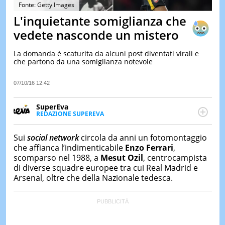
&
Fonte: Getty Images
TEST
L'inquietante somiglianza che
MUSIC
vedete nasconde un mistero
&
SPETT
La domanda è scaturita da alcuni post diventati virali e
che partono da una somiglianza notevole
LE
NOTIZI
DI
07/10/16 12:42
OGGI
SuperEva
LE
REDAZIONE SUPEREVA
NOTIZI
FACEBOOK
SuperEva è il magazine di Italiaonline dedicato a
DI
IERI
trend, curiosità, entertainment e “feel-good news”.
Sui
social network
circola da anni un fotomontaggio
Pensato per tutti ma soprattutto per la GenZ, molto
che affianca l’indimenticabile
Enzo Ferrari
,
CONTAT
“social” e sempre in cerca di notizie originali. Dalle
scomparso nel 1988, a
Mesut Ozil
, centrocampista
tendenze del momento ai fatti più strani alle
di diverse squadre europee tra cui Real Madrid e
scoperte più divertenti: mille storie da scoprire ogni
Arsenal, oltre che della Nazionale tedesca.
giorno”