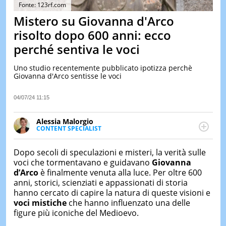
&
Fonte: 123rf.com
TEST
Mistero su Giovanna d'Arco
MUSIC
risolto dopo 600 anni: ecco
&
perché sentiva le voci
SPETT
LE
Uno studio recentemente pubblicato ipotizza perchè
NOTIZI
Giovanna d'Arco sentisse le voci
DI
OGGI
04/07/24 11:15
LE
NOTIZI
Alessia Malorgio
DI
CONTENT SPECIALIST
IERI
Ha conseguito un Master in Marketing Management
e Google Digital Training su Marketing digitale. Si
CONTAT
Dopo secoli di speculazioni e misteri, la verità sulle
occupa della creazione di contenuti in ottica SEO e
voci che tormentavano e guidavano
Giovanna
dello sviluppo di strategie marketing attraverso
d’Arco
è finalmente venuta alla luce. Per oltre 600
canali digitali.
anni, storici, scienziati e appassionati di storia
hanno cercato di capire la natura di queste visioni e
voci mistiche
che hanno influenzato una delle
figure più iconiche del Medioevo.