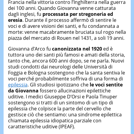
Francia nella vittoria contro l’Inghilterra nella guerra
dei 100 anni. Quando Giovanna venne catturata
dagli inglesi, fu
processata per
stregoneria ed
eresia
. Durante il processo affermò di sentire le
voci e di avere visioni dei santi, e fu condannata a
morte: venne macabramente bruciata sul rogo nella
piazza del mercato di Rouen nel 1431, a soli 19 anni.
Giovanna d’Arco fu
canonizzata nel 1920
ed è
tuttora uno dei santi più famosi e amati della storia,
tanto che, ancora 600 anni dopo, se ne parla. Nuovi
studi condotti dai neurologi delle Università di
Foggia e Bologna sostengono che la santa sentiva le
voci perché probabilmente soffriva di una forma di
epilessia
. Gli studiosi ipotizzano che
le voci sentite
da Giovanna
fossero allucinazioni epilettiche
uditive. I medici Giuseppe D’Orsi e Paola Tinuper
sostengono si tratti di un sintomo di un tipo di
epilessia che colpisce la parte del cervello che
gestisce ciò che sentiamo: una sindrome epilettica
chiamata epilessia idiopatica parziale con
caratteristiche uditive (IPEAF).