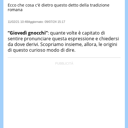
Ecco che cosa c'è dietro questo detto della tradizione
LE
romana
NOTIZI
DI
OGGI
11/02/21 10:48
Aggiornato:
09/07/24 15:17
LE
“Giovedì gnocchi”
: quante volte è capitato di
NOTIZI
sentire pronunciare questa espressione e chiedersi
DI
da dove derivi. Scopriamo insieme, allora, le origini
IERI
di questo curioso modo di dire.
CONTAT