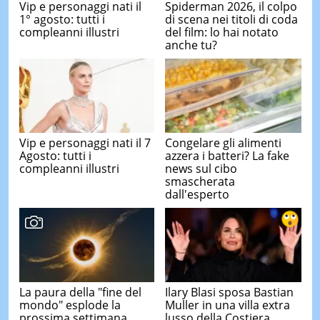
Vip e personaggi nati il
Spiderman 2026, il colpo
1° agosto: tutti i
di scena nei titoli di coda
compleanni illustri
del film: lo hai notato
anche tu?
Vip e personaggi nati il 7
Congelare gli alimenti
Agosto: tutti i
azzera i batteri? La fake
compleanni illustri
news sul cibo
smascherata
dall'esperto
La paura della "fine del
Ilary Blasi sposa Bastian
mondo" esplode la
Muller in una villa extra
prossima settimana,
lusso della Costiera