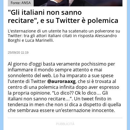
&
Fonte: ANSA
TEST
"Gli italiani non sanno
MUSIC
recitare", e su Twitter è polemica
&
SPETT
L'esternazione di un utente ha scatenato un polverone su
Twitter: tra gli attori italiani citati in risposta Alessandro
LE
Borghi e Luca Marinelli.
NOTIZI
DI
OGGI
25/09/20 11:19
LE
Al giorno d’oggi basta veramente pochissimo per
NOTIZI
infiammare il mondo sempre attento e mai
DI
sonnolento del web. Lo ha imparato a sue spese
IERI
l’utente di Twitter
@auroraaxg
, che si è trovata al
CONTAT
centro di una polemica infinita dopo aver espresso
la propria opinione. “Lo dico?? Ok lo dico… Gli
italiani non sanno recitare…”. Un tweet finito in
tendenza in men che non si dica a dispetto di quella
che sembrava essere un’esternazione innocente.