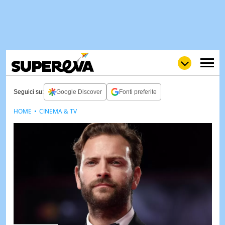
Seguici su:
Google Discover
Fonti preferite
HOME
CINEMA & TV
NEWS
LOL
GULP
LOVE
STORIE
VIDEO
WOW
POP
CURIOS
CINEM
& TV
QUIZ