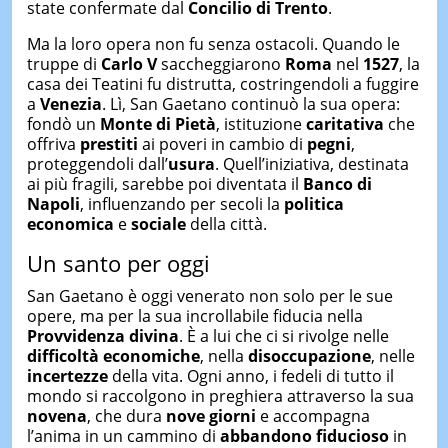
state confermate dal
Concilio di Trento
.
Ma la loro opera non fu senza ostacoli. Quando le
truppe di
Carlo V
saccheggiarono
Roma
nel
1527
, la
casa dei Teatini fu distrutta, costringendoli a fuggire
a
Venezia
. Lì, San Gaetano continuò la sua opera:
fondò un
Monte di Pietà
, istituzione
caritativa
che
offriva
prestiti
ai poveri in cambio di
pegni
,
proteggendoli dall’
usura
. Quell’iniziativa, destinata
ai più fragili, sarebbe poi diventata il
Banco di
Napoli
, influenzando per secoli la
politica
economica
e
sociale
della città.
Un santo per oggi
San Gaetano è oggi venerato non solo per le sue
opere, ma per la sua incrollabile fiducia nella
Provvidenza divina
. È a lui che ci si rivolge nelle
difficoltà economiche
, nella
disoccupazione
, nelle
incertezze
della vita. Ogni anno, i fedeli di tutto il
mondo si raccolgono in preghiera attraverso la sua
novena
, che dura
nove giorni
e accompagna
l’anima in un cammino di
abbandono fiducioso
in