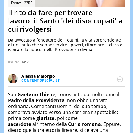
&
Fonte: 123RF
TEST
Il rito da fare per trovare
MUSIC
lavoro: il Santo 'dei disoccupati' a
&
cui rivolgersi
SPETT
LE
Da avvocato a fondatore dei Teatini, la vita sorprendente
NOTIZI
di un santo che seppe servire i poveri, riformare il clero e
DI
ispirare la fiducia nella Provvidenza divina
OGGI
LE
08/07/25 14:53
NOTIZI
DI
Alessia Malorgio
IERI
CONTENT SPECIALIST
Ha conseguito un Master in Marketing Management
CONTAT
e Google Digital Training su Marketing digitale. Si
San
Gaetano Thiene
, conosciuto da molti come il
occupa della creazione di contenuti in ottica SEO e
Padre della Provvidenza
, non ebbe una vita
dello sviluppo di strategie marketing attraverso
ordinaria. Come tanti uomini del suo tempo,
canali digitali.
sembrava avviato verso una carriera rispettabile:
prima come
giurista
, poi come
sacerdote
all’interno della
Curia romana
. Eppure,
dietro quella traiettoria lineare, si celava una