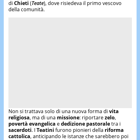
di
Chieti
(
Teate
), dove risiedeva il primo vescovo
della comunità.
Non si trattava solo di una nuova forma di
vita
religiosa
, ma di una
missione
: riportare
zelo
,
povertà evangelica
e
dedizione pastorale
tra i
sacerdoti
. I
Teatini
furono pionieri della
riforma
cattolica
, anticipando le istanze che sarebbero poi