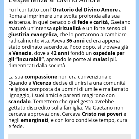
Fu il contatto con l’
Oratorio del Divino Amore
a
Roma a imprimere una svolta profonda alla sua
esistenza. In quel cenacolo di
fede
e
carità
, Gaetano
maturò un’intensa
spiritualità
e un forte senso di
giustizia evangelica
, che lo portarono a cambiare
radicalmente vita. Aveva
36 anni
ed era appena
stato ordinato sacerdote. Poco dopo, si trovava già
a
Venezia
, dove a
42 anni
fondò un
ospedale per
gli “incurabili”
, aprendo le porte ai
malati
più
dimenticati dalla società.
La sua
compassione
non era convenzionale.
Quando a
Vicenza
decise di unirsi a una comunità
religiosa composta da uomini di umile e malfamato
lignaggio, i suoi amici e parenti reagirono con
scandalo
. Temettero che quel gesto avrebbe
gettato discredito sulla famiglia. Ma Gaetano non
cercava approvazione. Cercava
Cristo nei poveri
e
negli
emarginati
, e con loro condivise tempo, cura
e fede.