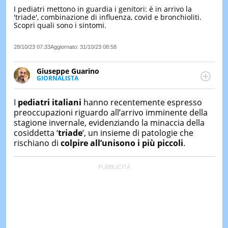
I pediatri mettono in guardia i genitori: è in arrivo la
LE
'triade', combinazione di influenza, covid e bronchioliti.
NOTIZI
Scopri quali sono i sintomi.
DI
OGGI
28/10/23 07:33
Aggiornato:
31/10/23 08:58
LE
NOTIZI
Giuseppe Guarino
DI
GIORNALISTA
IERI
Ph(D) in Diritto Comparato e processi di
integrazione e attivo nel campo della ricerca, in
CONTAT
I
pediatri italiani
hanno recentemente espresso
particolare sulla Storia contemporanea di America
preoccupazioni riguardo all’arrivo imminente della
Latina e Spagna. Collabora con numerose testate ed
stagione invernale, evidenziando la minaccia della
è presidente dell'Associazione Culturale "La
cosiddetta ‘
triade
‘, un insieme di patologie che
Biblioteca del Sannio".
rischiano di
colpire all’unisono i più piccoli
.