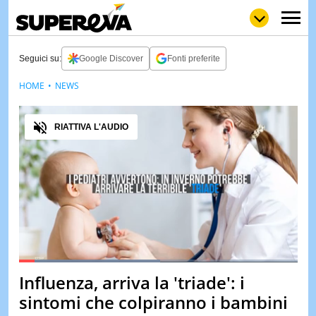
Seguici su:
Google Discover
Fonti preferite
HOME
NEWS
NEWS
LOL
GULP
LOVE
Audio
STORIE
RIATTIVA L'AUDIO
VIDEO
WOW
POP
CURIOS
CINEM
& TV
QUIZ
&
TEST
Loaded
:
50.75%
Influenza, arriva la 'triade': i
Pause
Unmute
MUSIC
sintomi che colpiranno i bambini
&
SPETT