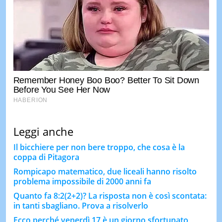
Leggi anche
Il bicchiere per non bere troppo, che cosa è la
coppa di Pitagora
Rompicapo matematico, due liceali hanno risolto
problema impossibile di 2000 anni fa
Quanto fa 8:2(2+2)? La risposta non è così scontata:
in tanti sbagliano. Prova a risolverlo
Ecco perché venerdì 17 è un giorno sfortunato