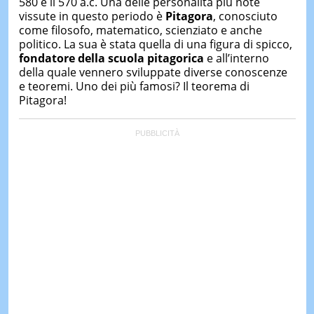
580 e il 570 a.c. Una delle personalità più note
&
vissute in questo periodo è
Pitagora
, conosciuto
TEST
come filosofo, matematico, scienziato e anche
MUSIC
politico. La sua è stata quella di una figura di spicco,
&
fondatore della scuola pitagorica
e all’interno
SPETT
della quale vennero sviluppate diverse conoscenze
e teoremi. Uno dei più famosi? Il teorema di
LE
Pitagora!
NOTIZI
DI
OGGI
LE
NOTIZI
DI
IERI
CONTAT