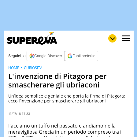
Seguici su:
Google Discover
Fonti preferite
HOME
CURIOSITÀ
L'invenzione di Pitagora per
NEWS
LOL
GULP
LOVE
smascherare gli ubriaconi
STORIE
Un’idea semplice e geniale che porta la firma di Pitagora:
VIDEO
ecco l’invenzione per smascherare gli ubriaconi
WOW
POP
CURIOS
11/07/18 17:33
CINEM
& TV
Facciamo un tuffo nel passato e andiamo nella
meravigliosa Grecia in un periodo compreso tra il
QUIZ