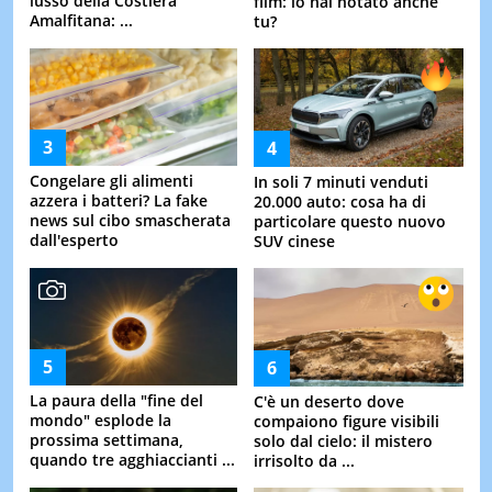
lusso della Costiera
film: lo hai notato anche
Amalfitana: ...
tu?
Congelare gli alimenti
In soli 7 minuti venduti
azzera i batteri? La fake
20.000 auto: cosa ha di
news sul cibo smascherata
particolare questo nuovo
dall'esperto
SUV cinese
La paura della "fine del
C'è un deserto dove
mondo" esplode la
compaiono figure visibili
prossima settimana,
solo dal cielo: il mistero
quando tre agghiaccianti ...
irrisolto da ...